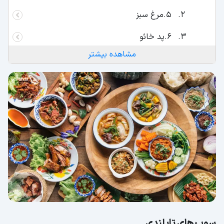
5.مرغ سبز
6.پد خائو
مشاهده بیشتر
سالادهای تایلندی
7.سام تام
8.یام نوا
نودل‌ های تایلندی
9.پد سی ئیو (نودل صاف سرخ شده به ‌همراه
سس سویا)
10.پد تای (نودل صاف سرخ شده به ‌روش
تایلندی)
دسر‌های تایلندی
سوپ‌ های تایلندی