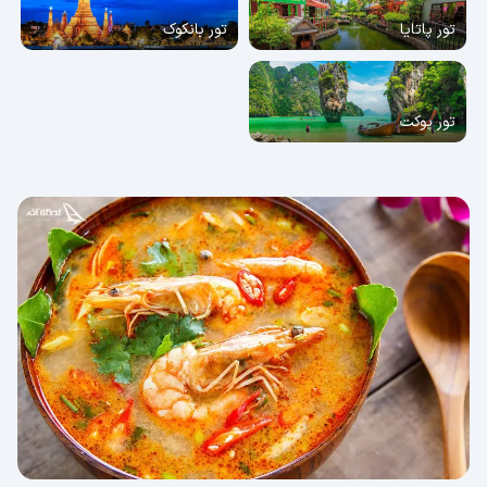
تور پاتایا
تور بانکوک
تور پوکت