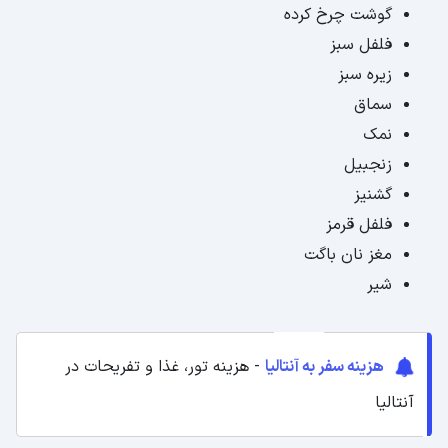
گوشت چرخ کرده
فلفل سبز
زیره سبز
سماق
نمک
زنجبیل
گشنیز
فلفل قرمز
مغز نان باگت
شیر
هزینه سفر به آنتالیا
- هزینه تور، غذا و تفریحات در
آنتالیا