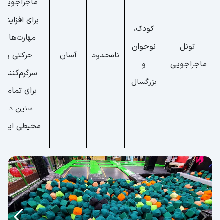
ماجراجویی
برای افزایش
کودک،
مهارت‌های
تونل
نوجوان
نامحدود
آسان
حرکتی و
ماجراجویی
و
سرگرم‌کننده
بزرگسال
برای تمامی
سنین در
محیطی ایمن