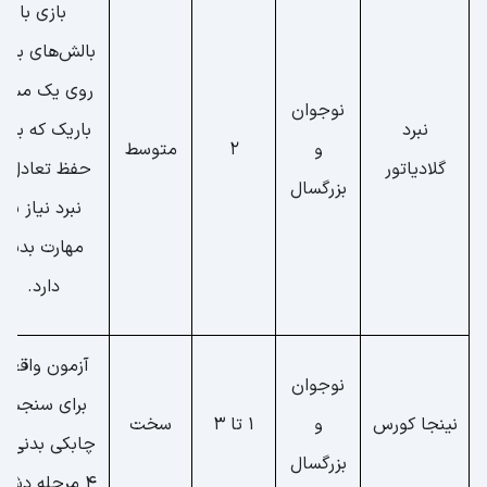
بازی با
بالش‌های بزر
روی یک مسیر
نوجوان
نبرد
باریک که برای
و
2
متوسط
گلادیاتور
حفظ تعادل و
بزرگسال
نبرد نیاز به
مهارت بدنی
دارد.
آزمون واقعی
نوجوان
برای سنجش
نینجا کورس
و
1 تا 3
سخت
چابکی بدنی د
بزرگسال
4 مرحله دشوار