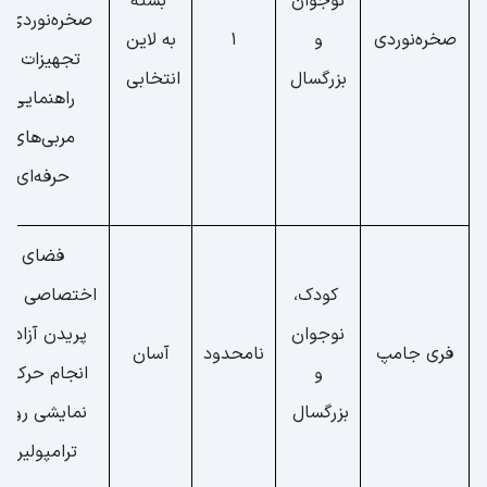
نوجوان
بسته
صخره‌نوردی با
صخره‌نوردی
و
1
به لاین
تجهیزات و
بزرگسال
انتخابی
راهنمایی
مربی‌های
حرفه‌ای
فضای
کودک،
اختصاصی برا
نوجوان
پریدن آزاد و
فری جامپ
نامحدود
آسان
و
انجام حرکات
بزرگسال
نمایشی روی
ترامپولین