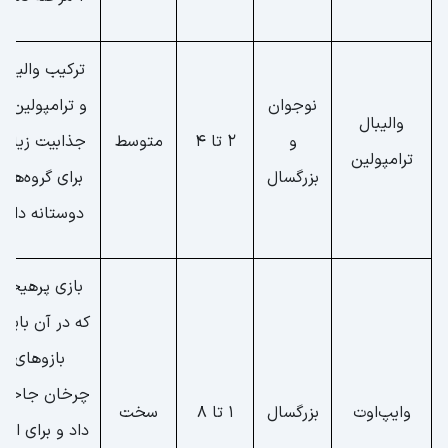
ترکیب والیبال
نوجوان
و ترامپولین ک
والیبال
و
2 تا 4
متوسط
جذابیت زیادی
ترامپولین
بزرگسال
برای گروه‌های
دوستانه دارد.
بازی پرهیجا
که در آن باید ا
بازوهای
چرخان جاخال
وایپ‌اوت
بزرگسال
1 تا 8
سخت
داد و برای افرا