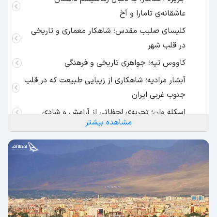
عاشقانه‌ی تامارا و آخ
کلیسای صلیب مقدس؛ شاهکار معماری و تاریخی
در قلب شهر
کاووس تپه؛ جواهری تاریخی و فرهنگی
آبشار مرادیه؛ شاهکاری از زیبایی طبیعت که در قلب
جنوب غربی ایران
اسکله وان؛ تجربه‌ی لحظاتی از آرامش و شادی
مشاهده بیشتر
توشپا؛ جواهری پنهان شده در آغوش طبیعت
دل‌نشین شرق ترکیه