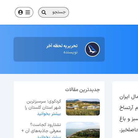
جستجو
تحریریه لحظه آخر
نویسنده
جدیدترین مقالات
ل ایران
کردکوی؛ سرسبزترین
م آرتساخ
شهر استان گلستان را
بشناسید
بیشتر بخوانید
بز و باغ
نشتارود کجاست؟
اصلخیز،
معرفی جاذبه‌های آن +
بیشتر بخوانید
فاصله از تهران