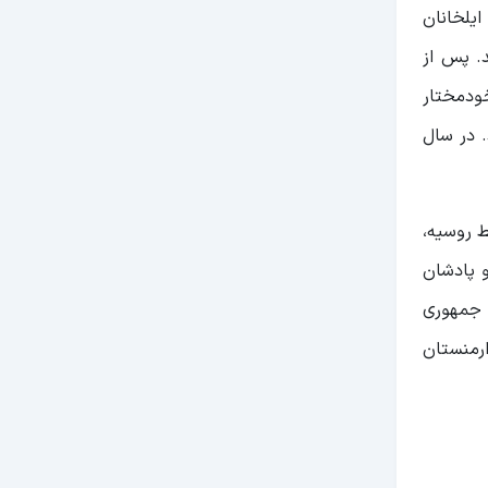
ایلخانان
د. پس از
خودمختار
 در سال
ط روسیه،
ها و پادشان
 جمهوری
رمنستان