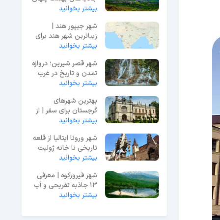
آذربایجان
بیشتر بخوانید
شهر جیپور هند |
زیباترین شهر هند برای
بیشتر بخوانید
گردش و داشتن تفریح
شهر قصر شیرین؛ دروازه
تمدن و تاریخ در غرب
ایران
بیشتر بخوانید
بهترین شهرهای
گرجستان برای سفر | از
بیشتر بخوانید
تفلیس تا باتومی
شهر ورونا ایتالیا از قلعه
تاریخی تا خانه ژولیت
بیشتر بخوانید
شهر فیروزکوه | معرفی
13 جاذبه تفریحی و آب
بیشتر بخوانید
و هوا + عکس