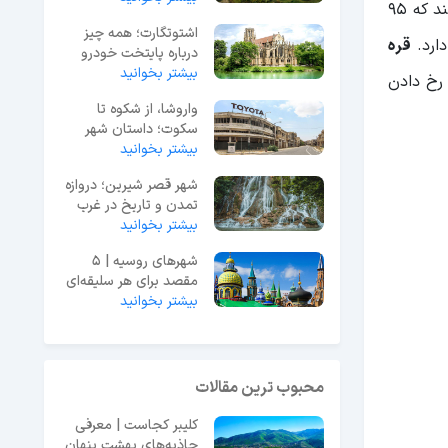
جنگل‌های زیبا و انواع معادن و منابع زیرزمینی سبب به شهرت رسیدن آن شده‌اند. در قره باغ قومیت‌های مختلفی زندگی می‌کنند که 95
اشتوتگارت؛ همه چیز
دارد.
قره
درباره پایتخت خودرو
آلمان
بیشتر بخوانید
 رخ دادن
واروشا، از شکوه تا
سکوت؛ داستان شهر
بیشتر بخوانید
ارواح قبرس شمالی
شهر قصر شیرین؛ دروازه
تمدن و تاریخ در غرب
ایران
بیشتر بخوانید
شهرهای روسیه | 5
مقصد برای هر سلیقه‌ای
بیشتر بخوانید
| تفریحات و نقشه
محبوب ترین مقالات
کلیبر کجاست | معرفی
جاذبه‌های بهشت پنهان