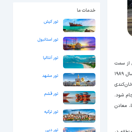
خدمات ما
تور کیش
تور استانبول
تور آنتالیا
 از سمت
شمال قرار دارد. مساحت این منطقه به 4378 کیلومتر مربع می‌رسد. این منطقه جمعیت زیادی را در خود جای داده که در سال 1989
تور مشهد
خان‌کندی
تور قشم
جام شود.
ا، معادن
تور ترکیه
تور دبی
منطقه در