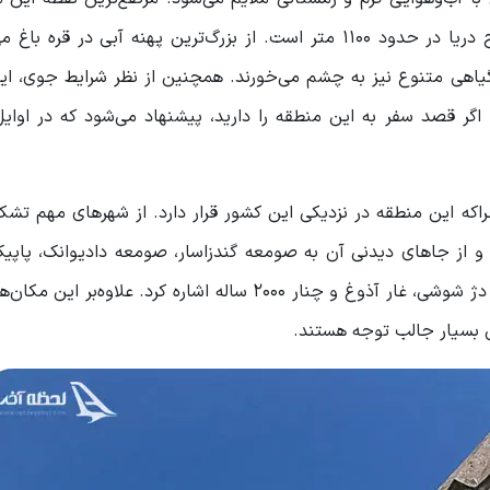
ارتفاع 2725 متر قرار دارد. ارتفاع منطقه قره باغ از سطح دریا در حدود 1100 متر است. از بزرگ‌ترین پهنه آبی د
انگ اشاره کرد. در آرتساخ بیش از 2000 گونه گیاهی متنوع نیز به چشم می‌خورند. همچنین از نظر شرایط جو
ر قصد سفر به این منطقه را دارید، پیشنهاد می‌شود که در اوایل 
چراکه این منطقه در نزدیکی این کشور قرار دارد. از شهرهای مهم تشک
 و از جاهای دیدنی آن به صومعه گندزاسار، صومعه دادیوانک، پاپی
کلیسای جامع قازانچتسوتس، تنگه هونوت، کلیسای کیش، دژ شوشی، غار آذوغ و چنار 2000 ساله اشاره کرد. عل
ان بسیار جالب توجه هستند.