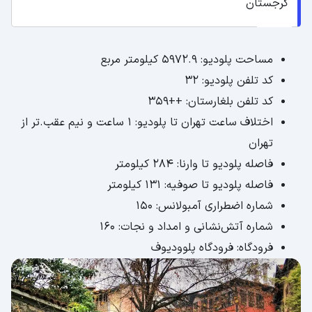
گرجستان
مساحت پلودیو: 5972.9 کیلومتر مربع
کد تلفن پلودیو: 32
کد تلفن بلغارستان: ++359
اختلاف ساعت تهران تا پلودیو: 1 ساعت و نیم عقب.تر از
تهران
فاصله پلودیو تا وارنا: 284 کیلومتر
فاصله پلودیو تا صوفیه: 131 کیلومتر
شماره اضطراری آمبولانس: 150
شماره آتش‌نشانی و امداد و نجات: 160
فرودگاه: فرودگاه پلوودیوف