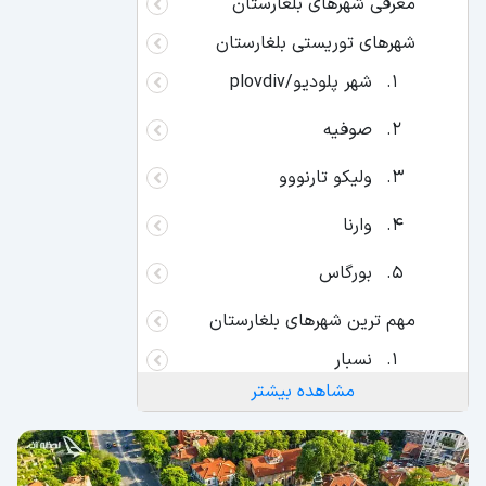
معرفی شهرهای بلغارستان
شهرهای توریستی بلغارستان
شهر پلودیو/plovdiv
صوفیه
ولیکو تارنووو
وارنا
بورگاس
مهم‌ ترین شهرهای بلغارستان
نسبار
مشاهده بیشتر
سوزوپول
بالچیک