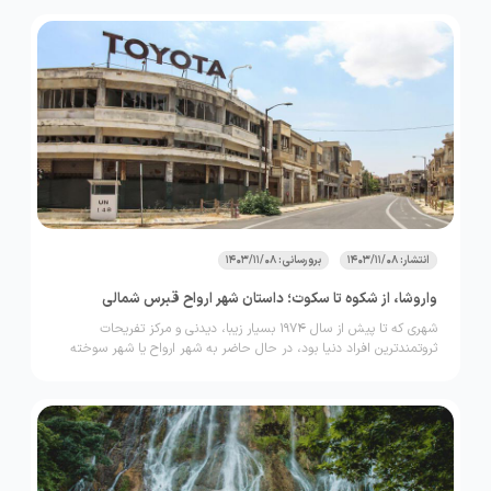
انتشار: 1403/11/08
برورسانی: 1403/11/08
واروشا، از شکوه تا سکوت؛ داستان شهر ارواح قبرس شمالی
شهری که تا پیش از سال 1974 بسیار زیبا، دیدنی و مرکز تفریحات
ثروتمندترین افراد دنیا بود، در حال حاضر به شهر ارواح یا شهر سوخته
معروف است!