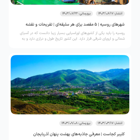
انتشار: 1403/06/17
برورسانی: 1403/07/22
شهرهای روسیه | 5 مقصد برای هر سلیقه‌ای | تفریحات و نقشه
روسیه را باید یکی از کشورهای اوراسیایی بسیار زیبا دانست که در آسیای
شمالی و اروپای شرقی قرار دارد. این کشور تاریخ طول و درازی دارد و به
طبع جاذبه‌های تاریخی فراوانی را می‌توان در آن دید. همچنین تعداد
جاذبه‌های طبیعی موجود در روسیه هم بسیار زیاد است. اگرچه در میان
گردشگران دو شهر سن پترزبورگ و مسکو بیشتر شناخته شده هستند اما
باید بدانید که تعداد شهرهای توریستی روسیه به بیشتر از این حرف‌ها
می‌رسد. در این مقاله قصد داریم تعدادی از بهترین شهرهای روسیه را به
شما معرفی کنیم. اگر شما هم علاقه‌مند به کسب اطلاعات بیشتر در این
زمینه هستید، با ما تا انتهای این مطلب از وب‌سایت لحظه آخر همراه
باشید.
انتشار: 1403/03/17
برورسانی: 1403/09/08
کلیبر کجاست | معرفی جاذبه‌های بهشت پنهان آذربایجان