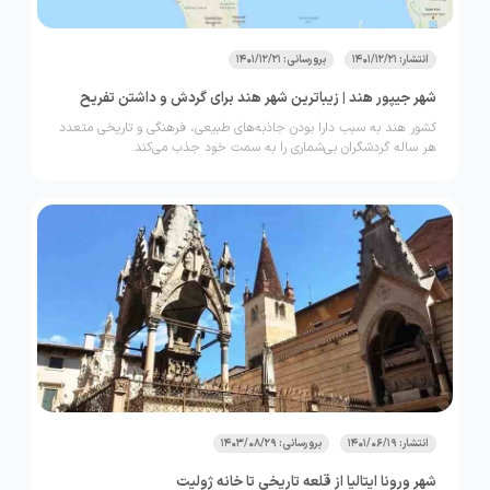
انتشار: 1401/12/21
برورسانی: 1401/12/21
شهر جیپور هند | زیباترین شهر هند برای گردش و داشتن تفریح
کشور هند به سبب دارا بودن جاذبه‌های طبیعی، فرهنگی و تاریخی متعدد
هر ساله گردشگران بی‌شماری را به سمت خود جذب می‌کند.
انتشار: 1401/06/19
برورسانی: 1403/08/29
شهر ورونا ایتالیا از قلعه تاریخی تا خانه ژولیت