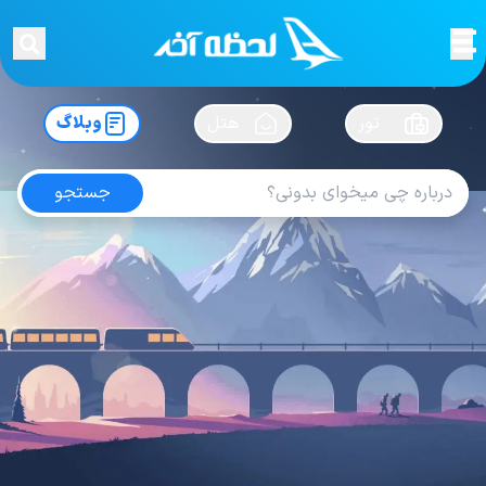
لحظه آخر
در
سفرت رو بساز !
تور
هتل
وبلاگ
جستجو
آخرین های
شهرها