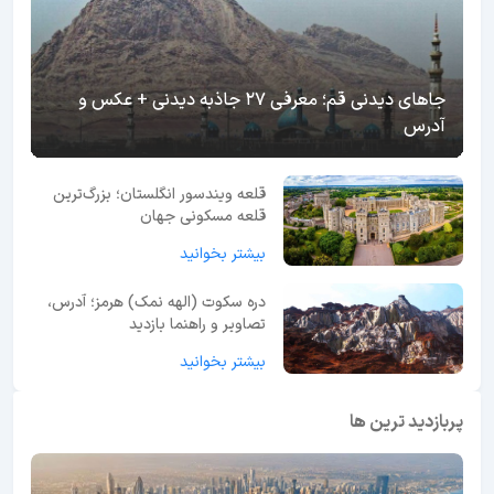
جاهای دیدنی قم؛ معرفی 27 جاذبه دیدنی + عکس و
آدرس
قلعه ویندسور انگلستان؛ بزرگ‌ترین
قلعه مسکونی جهان
بیشتر بخوانید
دره سکوت (الهه نمک) هرمز؛ آدرس،
تصاویر و راهنما بازدید
بیشتر بخوانید
پربازدید ترین ها