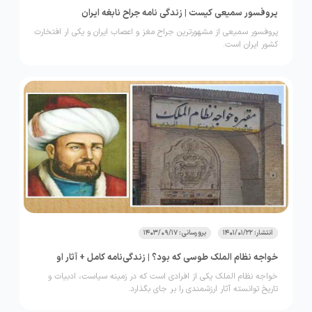
پروفسور سمیعی کیست | زندگی نامه جراح نابغه ایران
پروفسور سمیعی از مشهورترین جراح مغز و اعصاب ایران و یکی ار افتخارت
کشور ایران است.
انتشار: 1401/01/22
برورسانی: 1403/09/17
خواجه نظام الملک طوسی که بود؟ | زندگی‌نامه کامل + آثار او
خواجه نظام الملک یکی از افرادی است که در زمینه سیاست، ادبیات و
تاریخ توانسته آثار ارزشمندی را بر جای بگذارد.