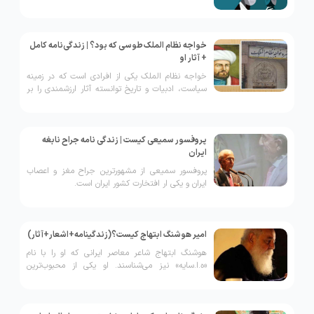
گرفته. از مهمترین کتاب این نویسنده می توان به بوف
کور اشاره کرد.
خواجه نظام الملک طوسی که بود؟ | زندگی‌نامه کامل
+ آثار او
خواجه نظام الملک یکی از افرادی است که در زمینه
سیاست، ادبیات و تاریخ توانسته آثار ارزشمندی را بر
جای بگذارد.
پروفسور سمیعی کیست | زندگی نامه جراح نابغه
ایران
پروفسور سمیعی از مشهورترین جراح مغز و اعصاب
ایران و یکی ار افتخارت کشور ایران است.
امیر هوشنگ ابتهاج کیست؟(زندگینامه+اشعار+آثار)
هوشنگ ابتهاج شاعر معاصر ایرانی که او را با نام
«ه.ا.سایه» نیز می‌شناسند. او یکی از محبوب‌ترین
شاعران معاصر میان ایرانیان است. از معروف‌ترین آثار
این شاعر توانا و هنرمند، می‌توان به «زندگی» و «ارغوان»
اشاره کرد. این شاعر توانا به دو سبک کهن و نو شعر