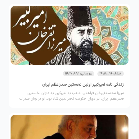
انتشار: 1401/01/16
برورسانی: 1402/09/01
زندگی نامه امیرکبیر اولین نخستین صدراعظم ایران
میرزا محمدتقی‌خان فراهانی، ملقب به امیرکبیر به عنوان نخستین
صدراعظم ایران، در دوران حکومت ناصرالدین شاه بود. او در زمان صدرات
خود عملکرد بسیار خوبی در زمینه‌ اجتماعی و سیاسی داشت.