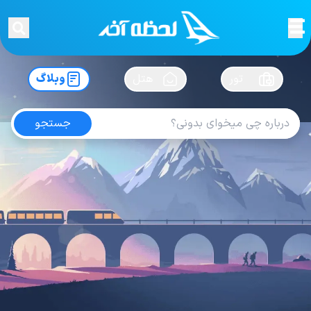
لحظه آخر
در
سفرت رو بساز !
تور
هتل
وبلاگ
جستجو
آخرین های
مشاهیر