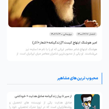
انتشار: 1400/12/17
برورسانی: 1402/11/30
امیر هوشنگ ابتهاج کیست؟(زندگینامه+اشعار+آثار)
هوشنگ ابتهاج شاعر معاصر ایرانی که او را با نام «ه.ا.سایه» نیز
می‌شناسند. او یکی از محبوب‌ترین شاعران معاصر میان ایرانیان است. از
معروف‌ترین آثار این شاعر توانا و هنرمند، می‌توان به «زندگی» و «ارغوان»
اشاره کرد. این شاعر توانا به دو سبک کهن و نو شعر می‌سراید و همین
توانایی و هنر او موجب شهرت و محبوبیت آثار او شده است. شعرهای او
بارها، توسط خوانندگان ایرانی و هنرمندان به طور تصنیف و ترانه اجرا شده
است.
محبوب ترین های مشاهیر
از سیر تا پیاز زندگینامه صادق هدایت + خودکشی
صادق هدایت یکی از نویسنده های تحصیل و
روشنفکرایران است که در اروپا مدرک تحصیلی خود را