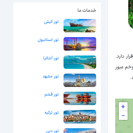
خدمات ما
تور کیش
تور استانبول
ار دارد.
تور آنتالیا
وخم عبور
تور مشهد
.
تور قشم
+
تور ترکیه
−
تور دبی