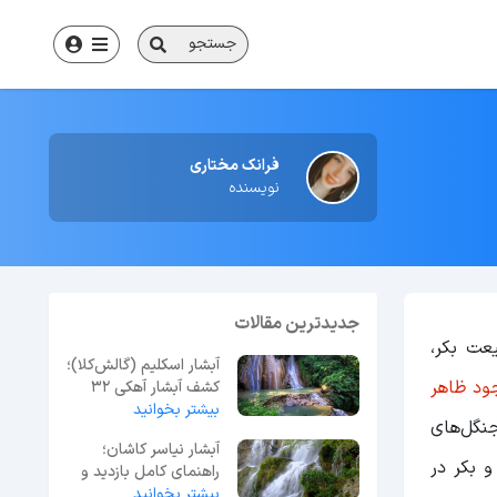
جستجو
فرانک مختاری
نویسنده
جدیدترین مقالات
یعت بکر،
آبشار اسکلیم (گالش‌کلا)؛
جود ظاهر
کشف آبشار آهکی ۳۲
متری در لفور
بیشتر بخوانید
نگل‌های
آبشار نیاسر کاشان؛
و بکر در
راهنمای کامل بازدید و
بیشتر بخوانید
مسیر دسترسی