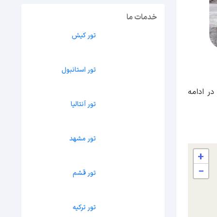
خدمات ما
تور کیش
تور استانبول
در ادامه
تور آنتالیا
تور مشهد
+
−
تور قشم
تور ترکیه