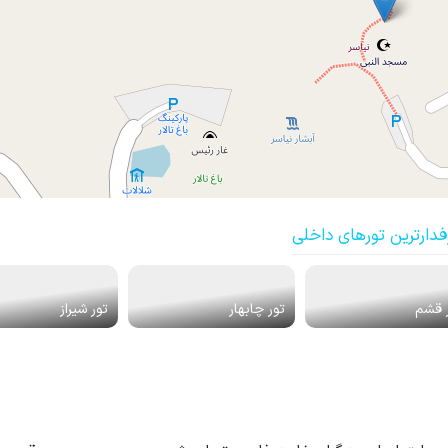
فدارترین تورهای داخلی
 قشم
تور چابهار
تور شیراز