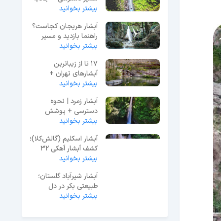
بیشتر بخوانید
ها و تفریحات + نقشه
آبشار هریجان کجاست؟
راهنما بازدید و مسیر
بیشتر بخوانید
دسترسی + نقشه
17 تا از زیباترین
آبشارهای تهران +
تصاویر
بیشتر بخوانید
آبشار زمرد | نحوه
دسترسی + پوشش
بیشتر بخوانید
گیاهی و اقامت + عکس
آبشار اسکلیم (گالش‌کلا)؛
کشف آبشار آهکی ۳۲
متری در لفور
بیشتر بخوانید
آبشار شیرآباد گلستان؛
طبیعتی بکر در دل
بیشتر بخوانید
جنگل+ آدرس و عکس