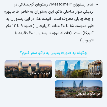
شام: رستوران “Mestqimeli”، رستوران گرجستانی در
نزدیکی بلوار ساحلی باکو. این رستوران به خاطر خاچاپوری
و چخاچاپلی معروف است. قیمت غذا در این رستوران به
طور متوسط 15 تا 20 منات آذربایجان (حدود 9 تا 12 دلار
آمریکا) است. (فاصله موزه تا رستوران: 20 دقیقه با
اتوبوس)
چگونه به صورت زمینی به باکو سفر کنیم؟
تور باکو
تور باکو با قطار
تور باکو با اتوبوس