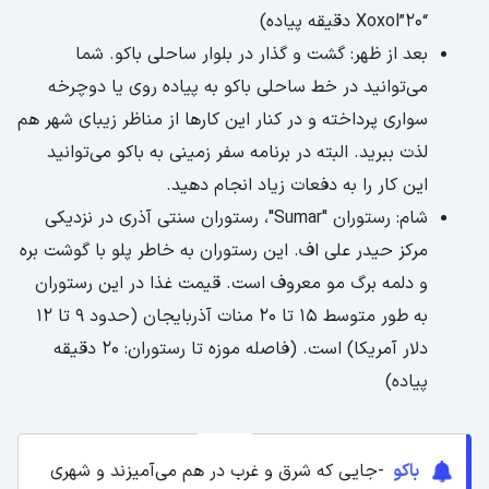
“Xoxol”20 دقیقه پیاده)
بعد از ظهر: گشت و گذار در بلوار ساحلی باکو. شما
می‌توانید در خط ساحلی باکو به پیاده روی یا دوچرخه
سواری پرداخته و در کنار این کارها از مناظر زیبای شهر هم
لذت ببرید. البته در برنامه سفر زمینی به باکو می‌توانید
این کار را به دفعات زیاد انجام دهید.
شام: رستوران "Sumar"، رستوران سنتی آذری در نزدیکی
مرکز حیدر علی اف. این رستوران به خاطر پلو با گوشت بره
و دلمه برگ مو معروف است. قیمت غذا در این رستوران
به طور متوسط 15 تا 20 منات آذربایجان (حدود 9 تا 12
دلار آمریکا) است. (فاصله موزه تا رستوران: 20 دقیقه
پیاده)
باکو
-جایی که شرق و غرب در هم می‌آمیزند و شهری