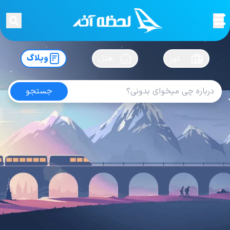
لحظه آخر
در
سفرت رو بساز !
تور
هتل
وبلاگ
جستجو
آخرین های
برنامه ریزی سفر ها