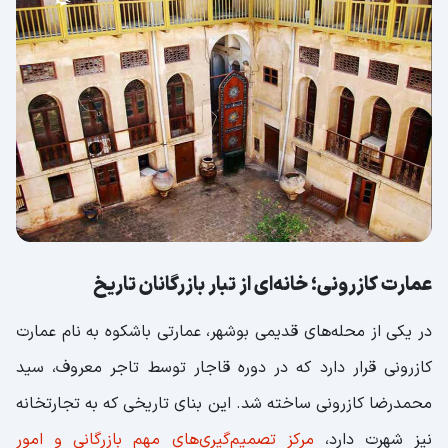
کنار خلیج فارس
بوستان شغاب؛ تلفیقی از طبیعت، ورزش و هیجان
ساحل بندر حماد؛ قطب اقتصاد بوشهر
پارک جنگلی چاه کوتاه؛ تماشای طبیعت بکر در دل
بوشهر
پارک ملی نایبند؛ زیبایی‌های فراوان و تماشایی
پارک سیادت؛ یکی از بهترین جاهای دیدنی و
گردشگری بوشهر
عمارت کازرونی؛ خانه‌ای از تبار بازرگانان تاریخ
بوستان ساحلی دلوار؛ آرام و بکر
در یکی از محله‌های قدیمی بوشهر، عمارتی باشکوه به نام عمارت
بازار قدیمی بوشهر؛ قلب اقتصادی شهر
کازرونی قرار دارد که در دوره قاجار توسط تاجر معروف، سید
محمدرضا کازرونی ساخته شد. این بنای تاریخی که به تجارتخانه
نیز شهرت دارد،
مرکز تصمیم‌گیری‌های مهم بازرگانی و امور