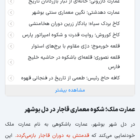
عمارت کازرونی؛ خانه‌ای از تبار بازرگانان تاریخ
عمارت دهدشتی؛ نگین معماری سنتی بوشهر
کاخ بردک سیاه؛ یادگار زرین دوران هخامنشی
کاخ کوروش؛ روایت قدرت و شکوه امپراتور پارس
قلعه خورموج؛ دژی مقاوم با برج‌های استوار
قلعه نصوری؛ قلعه‌ای باشکوه در حاشیه خلیج
فارس
کافه حاج رئیس؛ طعمی از تاریخ در فنجانی قهوه‌
آب انبار قوام؛ رستوران امروز و آب انبار دیروز
مشاهده بیشتر
گور دختر؛ آرامگاه مرموز شاهزادگان هخامنشی
عمارت ملک؛ شکوه معماری قاجار در دل بوشهر
گورستان صخره‌ای سیراف؛ مدفن رازآلود بر دل
سنگ
در دل شهر بوشهر، عمارت باشکوهی به نام عمارت ملک
گورستان شغاب؛ با قدمتی 4200 ساله
خودنمایی می‌کند که
قدمتش به دوران قاجار بازمی‌گردد.
این