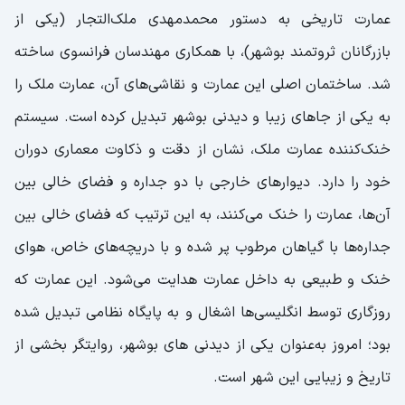
قبر ژنرال؛ یادگار استعمار
عمارت تاریخی به دستور محمدمهدی ملک‌التجار (یکی از
گورستان انگلیسی‌ها؛ ردپای بیگانگان در جنوب
بازرگانان ثروتمند بوشهر)، با همکاری مهندسان فرانسوی ساخته
ایران
شد. ساختمان اصلی این عمارت و نقاشی‌های آن، عمارت ملک را
مرقد شیخ حسین خان؛ زیارتگاهی برای یک
به یکی از جاهای زیبا و دیدنی بوشهر تبدیل کرده است. سیستم
بزرگ‌مرد بوشهری
خنک‌کننده‌ عمارت ملک، نشان از دقت و ذکاوت معماری دوران
خانه قاضی؛ خانه‌ای با دیوارهای لبریز از خاطره
خود را دارد. دیوارهای خارجی با دو جداره و فضای خالی بین
کاروانسرای دالکی؛ استراحتگاهی برای کاروان‌های
آن‌ها، عمارت را خنک می‌کنند، به این ترتیب که فضای خالی بین
جهانگرد
جداره‌ها با گیاهان مرطوب پر شده و با دریچه‌های خاص، هوای
پارک پرندگان؛ زیستگاه کم‌یاب‌ترین پرندگان
خنک و طبیعی به داخل عمارت هدایت می‌شود. این عمارت که
اسکله جفره؛ نقطه‌ای دنج برای تماشای غروب
روزگاری توسط انگلیسی‌ها اشغال و به پایگاه نظامی تبدیل شده
دهکده گردشگری نخل تقی؛ زندگی محلی در آغوش
بود؛ امروز به‌عنوان یکی از دیدنی های بوشهر، روایتگر بخشی از
ساحل
تاریخ و زیبایی این شهر است.
دهکده گردشگری پازارگاد؛ تفریح و اقامتی بی‌نظیر