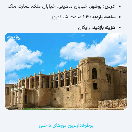
مجموعه تفریحی رافائل؛ یک اثر بی‌نظیر ایتالیایی
آدرس:
بوشهر، خیابان ماهینی، خیابان ملک، عمارت ملک
مدرسه گلستان؛ نشانه‌ای از تاریخ و فرهنگ
ساعت بازدید:
24 ساعت شبانه‌روز
مدرسه سعادت؛ پنجمین مدرسه ماندگار کشور
هزینه بازدید:
رایگان
تالاب حله؛ بهشت گیاهان و پرندگان
بندر سیراف؛ میراثی از دل تاریخ با بافت پلکانی
منطقه کوه سیاه؛ زیستگاه انواع گیاهان و جانوران
چشمه آب گرم قوچارک؛ مناسب برای بیماران
چشمه آب گرم میراحمد؛ آرامشی جوشان در دل
طبیعت
ساحل بنود عسلویه؛ غارهایی با چشم‌انداز دریا
کوه پدری؛ مکانی رازآلود!
ساحل ریشهر؛ یکی از بهترین جاهای دیدنی تفریحی
پرطرفدارترین تورهای داخلی
بوشهر