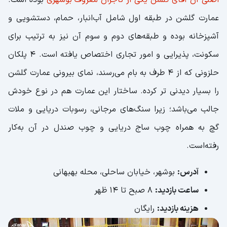
مسجد جامع بردستان؛ قدیمی‌ترین عمارت اسلامی
عمارت گلشن در طبقه اول شامل آب‌انبار، حمام، دستشویی و
مسجد کوفه؛ یادگاری از دوران قاجاریه
آشپزخانه بوده و طبقه‌های دوم و سوم آن نیز به ترتیب برای
امامزاده عبدالمهیمن؛ زیارتگاهی تاریخی
سکونت، پذیرایی و امور تجاری اختصاص یافته است. 4 پلکان
کلیسای ارامنه گریگوری؛ بدون ناقوس!
حلزونی که از 4 طرف به بام می‌رسند، نمای بیرونی عمارت گلشن
آرامگاه سیبویه؛ محل دفن دانشمند بزرگ ایرانی
را بسیار دیدنی تر کرده. ساختار این عمارت هم در نوع خودش
موزه دریانوردی؛ عمارت کلاه فرنگی
جالب می‌باشد؛ زیرا سنگ‌های مرجانی، رسوبات دریایی و ملات
موزه رئیسعلی دلواری؛ روایتگر حماسه‌ دلاوران
گچ به همراه چوب ساج دریایی و چوب صندل در آن به‌کار
جنوب
رفته‌است.
موزه مردم‌شناسی؛ آیینه‌ای از زندگی و فرهنگ
آدرس:
بوشهر، خیابان ساحلی، محله بهبهانی
جنوب
ساعت بازدید:
8 صبح تا 14 ظهر
موزه تاریخ پزشکی خلیج فارس؛ همه‌چیز در مورد
علوم پزشکی
هزینه بازدید:
رایگان
پارک ساحلی آب شیرین کن؛ جایی برای آرامش در