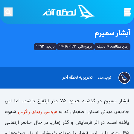
آبشار سمیرم
زمان مطالعه: 4 دقیقه
بروزرسانی: 1404/02/11
بازدید: 2313
نویسنده
تحریریه لحظه آخر
آبشار سمیرم در گذشته حدود 75 متر ارتفاع داشت. اما این
جاذبه‌ی دیدنی استان اصفهان که به
عروسی زیبای زاگرس
شهرت
یافته است، در اثر فرسایش و گذر زمان، در حال حاضر ارتفاعی
35 متری دارد. این آبشار با صدای خروشان از دل صخره‌ها و