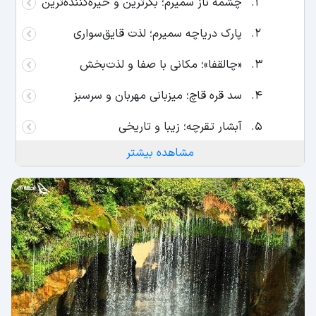
چشمه ناز سمیرم؛ بکرترین و خیره‌کننده‌ترین
پارک دریاچه سمیرم؛ لذت قایق‌سواری
«چالقفا»؛ مکانی با صفا و لذت‌بخش
سد قره قاچ؛ میزبانی مهربان و سرسبز
آبشار تقرچه؛ زیبا و تاریخی
مشاهده بیشتر
آبشار بی‌بی سیدان؛چشم‌اندازی بسیار زیبا
نکات بازدید از آبشار سمیرم