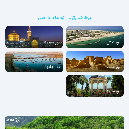
پرطرفدارترین تورهای داخلی
تور کیش
تور مشهد
تور قشم
تور چابهار
تور شیراز