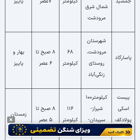
جمشید
کیلومتر
7عصر
پاییز
شمال شرق
مرودشت
شهرستان
مرودشت،
68
8 صبح تا
بهار و
پاسارگاد
روستای
کیلومتر
6 عصر
پاییز
زنگی‌آباد
پیست
کیلومتر۱۰۰
اسکی
شیراز-
116
8 صبح تا
زمستان
پولادکف
سپیدان-
کیلومتر
5 عصر
سپیدان
مارگون