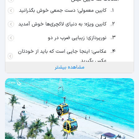
کابین معمولی؛ دست جمعی خوش بگذرانید
کابین ویژه؛ به دنیای لاکچری‌ها خوش آمدید
نورپردازی؛ زیبایی ضرب در دو
عکاسی؛ اینجا جایی است که باید از خودتان
عکس بگیرید
مشاهده بیشتر
اطلاعات ضروری تله کابین کیش
در کنار تله کابین کیش چه تفریحات دیگری می
توانیم انجام دهیم؟
مکان های مهم نزدیک به تله کابین کیش