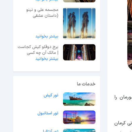
مجسمه علی و نینو
(داستان عشقی
نافرجام!) + فیلم
بیشتر بخوانید
برج دوقلو کیش کجاست
| مالک آن چه کسی
بیشتر بخوانید
است؟ + عکس
خدمات ما
تور کیش
رمان را
تور استانبول
ای آبادانی کرمان
تور آنتالیا