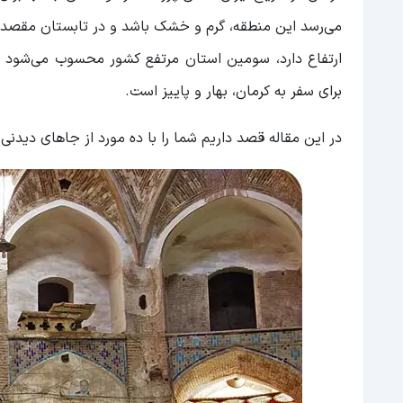
گنبد جبلیه
آتشکده آناهیتا (قلعه دختر کرمان)
ارتفاع دارد، سومین استان مرتفع کشور محسوب می‌شود و 
مسجد جامع کرمان یا مسجد مظفری
برای سفر به کرمان، بهار و پاییز است.
باغ فتح آباد (عمارت بیگلر بیگی)
آبشارهای سیمک
در این مقاله قصد داریم شما را با ده مورد از جاهای دیدنی ک
پارک جنگلی پردیسان قائم
یخدان مویدی
کلام آخر