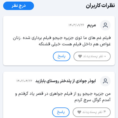
نظرات کاربران
درج نظر
مریم
1403/09/26
فیلم غم های ما توی جزیره جیجو فیلم برداری شده .زنان
غواص هم داخل فیلم هست خیلی قشنگه
0 نفر پسندیدند
پاسخ
ابوذر جوادی از پلدختر روستای بابازید
1402/04/26
من جزیره جیجو رو از فیلم جواهری در قصر یاد گرفتم و
آمدم گوگل سرچ کردم
4 نفر پسندیدند
پاسخ