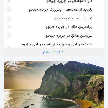
غار مانجانگل در جزیره جیجو
بازدید از صخره‌های پدربزرگ جزیره جیجو
زنان غواصِ جزیره جیجو
پیاده‌روی olle در جزیره جیجو
سرزمین عشق در جزیره جیجو
جلبک دریایی و سوپ خارپشت دریایی جزیره
جیجو
مشاهده بیشتر
اکسیژن و هوای پاک جزیره جیجو
تماشای طلوع خورشید از دهانه‌ی آتشفشان جزیره
جیجو
پارک ملی جزیره جیجو
ماساژورهای حرفه‌ای جزیره جیجو
سخن آخر