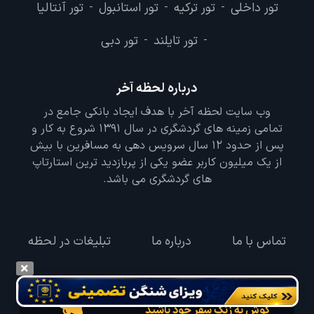
تور های مرتبط
تور
تور کیش
تور قشم
تور شیراز
تور مشهد
-
-
-
-
-
تور چابهار
تور های پیشنهادی
تور داخلی
تور ترکیه
تور استانبول
تور آنتالیا
-
-
-
تور تایلند
تور دبی
-
-
درباره لحظه آخر
وب سایت لحظه آخر با هدف ایجاد بانکی جامع در
تمامی زمینه های گردشگری در سال 1391 شروع به کار و
پس از حدود 12 سال سرویس دهی به مسافرین با بیش
از یک میلیون کاربر عضو یکی از پربازدید ترین استارتاپ