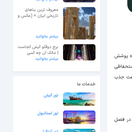
معروف ترین بناهای
تاریخی ایران + (عکس و
دسترسی)
بیشتر بخوانید
برج دوقلو کیش کجاست
| مالک آن چه کسی
ره پوشش
بیشتر بخوانید
است؟ + عکس
تحفاظی
باعث جذب
خدمات ما
تور کیش
تور استانبول
 در فصل
تور آنتالیا