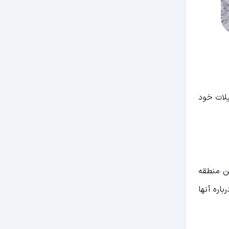
یلات خود
ین منطقه
باره آنها