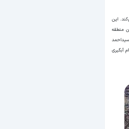
ند. این
ین منطقه
 سیداحمد
ست. لازم به ذکر است این روستا در سال 1356 به هنگام آبگیری