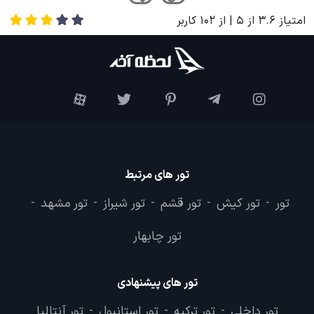
امتیاز
3.6
از
5
| از
102
کاربر
تور های مرتبط
تور
تور کیش
تور قشم
تور شیراز
تور مشهد
-
-
-
-
-
تور چابهار
تور های پیشنهادی
تور داخلی
تور ترکیه
تور استانبول
تور آنتالیا
-
-
-