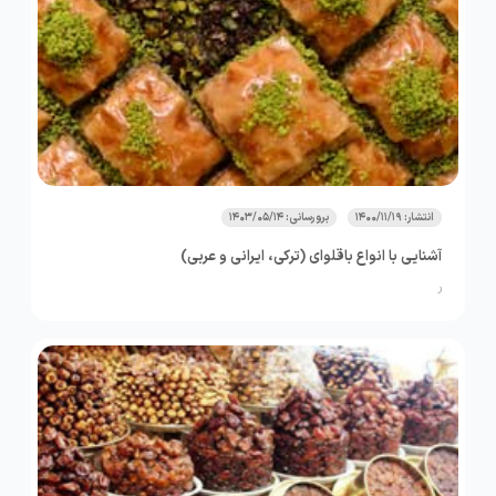
انتشار: 1400/11/19
برورسانی: 1403/05/14
آشنایی با انواع باقلوای (ترکی، ایرانی و عربی)
ر