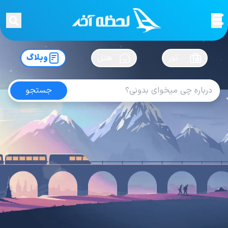
لحظه آخر
در
سفرت رو بساز !
تور
هتل
وبلاگ
جستجو
آخرین های
سوغاتی ها