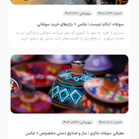
انتشار: 1401/09/27
برورسانی: 1402/11/16
سوغات آنتالیا چیست | عکس + بازارهای خرید سوغاتی
بسیاری از افراد به شهر یا کشوری که سفر می‌کنند سوغاتی و یادگاری نیز به
همراه می‌آورند. در واقع یکی از قسمت‌های لذت بخش هر سفری خرید
سوغاتی است.
انتشار: 1401/08/01
برورسانی: 1403/08/29
معرفی سوغات مالزی | ساز و صنایع دستی مخصوص + عکس