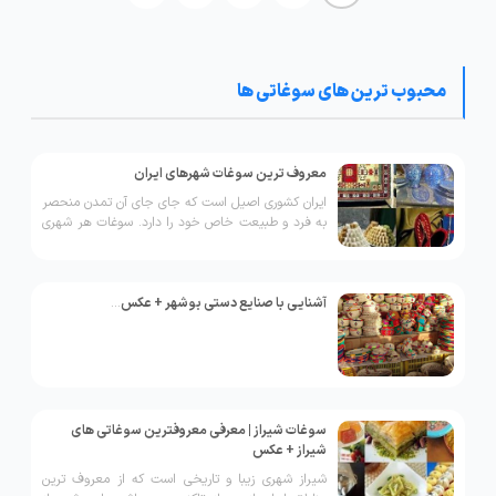
محبوب ترین های سوغاتی ها
معروف ترین سوغات شهرهای ایران
ایران کشوری اصیل است که جای جای آن تمدن منحصر
به فرد و طبیعت خاص خود را دارد. سوغات هر شهری
از ایران به خوبی میتواند آداب و رسوم مردم، فرهنگ
غذایی واقلیم منطقه را بازگو کند. سوغات ایران
بیشتر شامل صنایع و هنر های دستی، محصولات رایج
منطقه، حتی خوراکی های خوشمزه و سنتی است. یکی
آشنایی با صنایع دستی بوشهر + عکس
...
از لذت بخش ترین تفریحات سفر خرید سوغاتی های
جذاب است. در ادامه سوغات هر شهر را معرفی کردیم
تا هنگام سفر به هر شهر بهترین انتخاب را داشته
باشید.
سوغات شیراز | معرفی معروفترین سوغاتی های
شیراز + عکس
شیراز شهری زیبا و تاریخی است که از معروف ترین