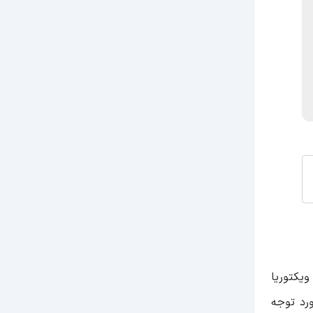
مجموعه تجاری 7 طبقه است که در آن برندهای شناخته شده‌ای چون H&M، ویکتوریا
مورد توجه