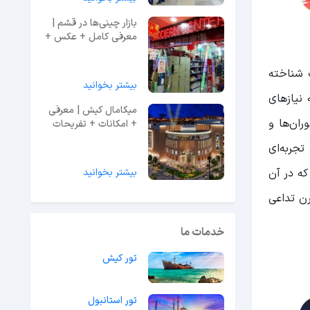
بازار چینی‌ها در قشم |
معرفی کامل + عکس +
آدرس
 شناخته
بیشتر بخوانید
شگاه مد روز و 30 رستوران است که نیازهای
میکامال کیش | معرفی
ران‌ها و
+ امکانات + تفریحات
کنند و تجربه‌ای
زدیکی خیابان "St. Joseph's Novitiate" واقع شده که در آن
بیشتر بخوانید
ن تداعی
خدمات ما
تور کیش
تور استانبول