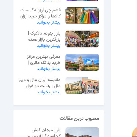
قشم چی ارزونه؟ لیست
کالاها و مراکز خرید ارزان
در قشم
بیشتر بخوانید
بازار پتونم بانکوک |
بزرگترین بازار عمده
فروشی تایلند
بیشتر بخوانید
معرفی بهترین مراکز
خرید پنانگ مالزی |
لیست 8 مرکز خرید برتر
بیشتر بخوانید
مقایسه ایران مال و دبی
مال | رقابت دو غول
بیشتر بخوانید
تجاری خاورمیانه
محبوب ترین مقالات
بازار مرجان کیش
کجاست؟ | آدرس و