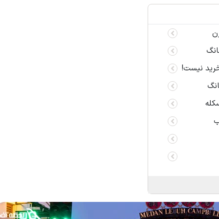
ن
انگ
خرید نیست!
انگ
سکله
ب