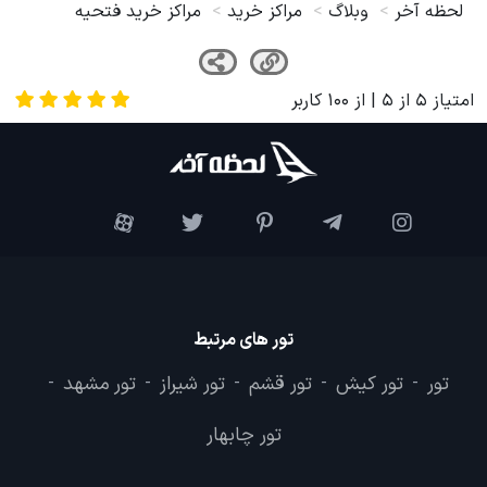
لحظه آخر
وبلاگ
مراکز خرید
مراکز خرید فتحیه
امتیاز
5
از
5
| از
100
کاربر
تور های مرتبط
تور
تور کیش
تور قشم
تور شیراز
تور مشهد
-
-
-
-
-
تور چابهار