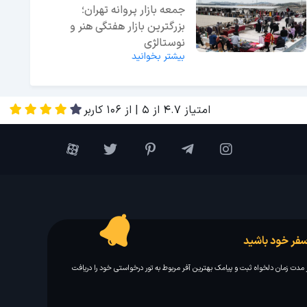
جمعه بازار پروانه تهران؛
بزرگترین بازار هفتگی هنر و
نوستالژی
بیشتر بخوانید
امتیاز
4.7
از
5
| از
106
کاربر
فر خود باشید
مدت زمان دلخواه ثبت و پیامک بهترین آفر مربوط به تور درخواستی خود را دریافت