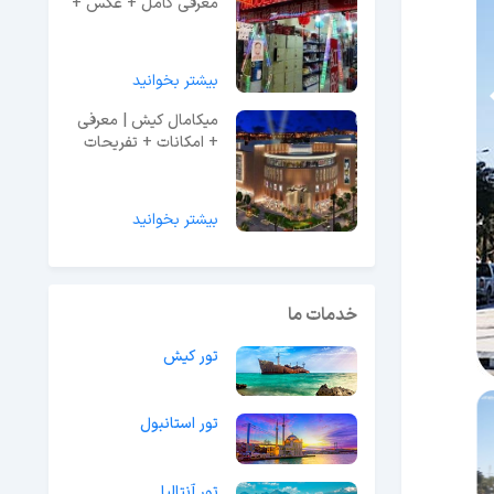
معرفی کامل + عکس +
آدرس
بیشتر بخوانید
میکامال کیش | معرفی
+ امکانات + تفریحات
بیشتر بخوانید
خدمات ما
تور کیش
تور استانبول
تور آنتالیا