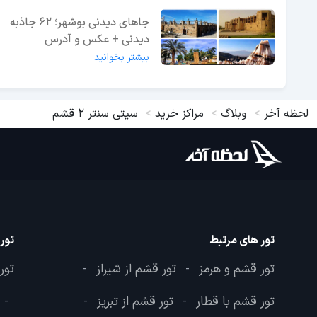
جاهای دیدنی بوشهر؛ 62 جاذبه
دیدنی + عکس و آدرس
بیشتر بخوانید
لحظه آخر
وبلاگ
مراکز خرید
سیتی سنتر 2 قشم
تور های مرتبط
تور
تور قشم و هرمز
تور قشم از شیراز
تور
-
-
تور قشم با قطار
تور قشم از تبریز
-
-
-