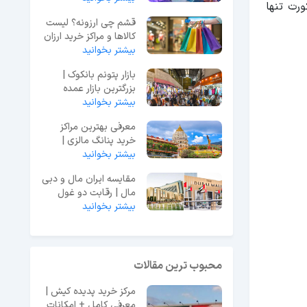
ورت تنها
قشم چی ارزونه؟ لیست
کالاها و مراکز خرید ارزان
در قشم
بیشتر بخوانید
بازار پتونم بانکوک |
بزرگترین بازار عمده
فروشی تایلند
بیشتر بخوانید
معرفی بهترین مراکز
خرید پنانگ مالزی |
لیست 8 مرکز خرید برتر
بیشتر بخوانید
مقایسه ایران مال و دبی
مال | رقابت دو غول
بیشتر بخوانید
تجاری خاورمیانه
محبوب ترین مقالات
مرکز خرید پدیده کیش |
معرفی کامل + امکانات