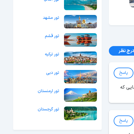
تور مشهد
تور قشم
رج نظر
تور ترکیه
تور دبی
پاسخ
سایی که
تور ارمنستان
تور گرجستان
پاسخ