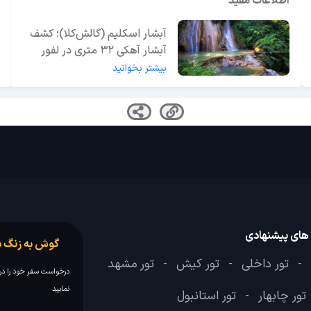
اطلاعات مفید
آبشار اسکلیم (گالش‌کلا)؛ کشف
آبشار آهکی ۳۲ متری در لفور
بیشتر بخوانید
 های پیشنهادی
گوش به زنگ س
تور داخلی
تور کیش
تور مشهد
-
-
-
درخواست سفر خود را در 
نمایید
تور چابهار
تور استانبول
-