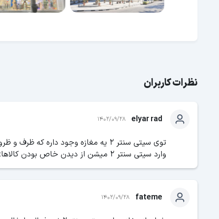
نظرات کاربران
elyar rad
1402/09/28
توی سیتی سنتر ۲ یه مغازه وجود داره که
وارد سیتی سنتر ۲ میشن از دیدن خاص بودن کالاهای این مغازه شگفت زده میشن.
fateme
1402/09/28