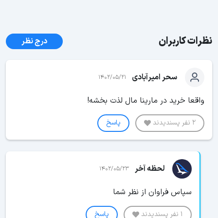
نظرات کاربران
درج نظر
سحر امیرآبادی
1402/05/21
واقعا خرید در مارینا مال لذت بخشه!
2 نفر پسندیدند
پاسخ
لحظه آخر
1402/05/23
سپاس فراوان از نظر شما
1 نفر پسندیدند
پاسخ