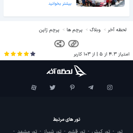
بیشتر بخوانید
لحظه آخر
وبلاگ
پرچم ها
پرچم ژاپن
امتیاز
4.3
از
5
| از
103
کاربر
تور های مرتبط
تور
تور کیش
تور قشم
تور شیراز
تور مشهد
-
-
-
-
-