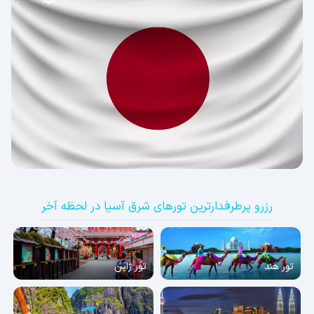
رزرو پرطرفدارترین تورهای شرق آسیا در لحظه آخر
تور هند
تور ژاپن