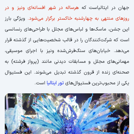
فستیوال کینگز دی؛ جشن ملی تولد پادشاه هلند
جهان در ایتالیاست که
هرساله در شهر افسانه‌ای ونیز و در
فستیوال کرامپوس؛ سنت ترسناک پیش از نیکلاس
روزهای منتهی به چهارشنبه خاکستر برگزار می‌شود.
ویژگی بارز
فستیوال سنت پاتریک؛ جشن بزرگ فرهنگ و تاریخ
این جشن، ماسک‌ها و لباس‌های مجلل با طراحی‌های رنسانسی
ایرلند
است که شرکت‌کنندگان را در قالب شخصیت‌هایی از گذشته قرار
فستیوال شکوفه‌های گیلاس؛ تماشای زیبایی
می‌دهد. خیابان‌های سنگ‌فرش‌شده ونیز با اجرای موسیقی،
زودگذر در دل بهار ژاپن
مهمانی‌های مجلل و مسابقات دیدنی مانند (پرواز فرشته) به
فستیوال شب سفید؛ جشنی جادویی در دل
صحنه‌ای زنده از قرون گذشته تبدیل می‌شوند. این فستیوال
تابستان سن‌پترزبورگ
یکی از محبوب‌ترین فستیوال‌های
تور ایتالیا
است.
فستیوال پرش از روی نوزادان؛ سنتی عجیب برای
دور کردن بدی‌ها
فستیوال چراغ‌ها؛ نورانی شدن شب در لیون فرانسه
فستیوال برف ساپوررو؛ ساخت مجسمه‌های عظیم
برفی