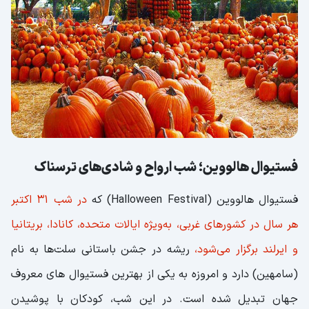
فستیوال هالووین؛ شب ارواح و شادی‌های ترسناک
فستیوال هالووین (Halloween Festival) که
در شب ۳۱ اکتبر
هر سال در کشورهای غربی، به‌ویژه ایالات متحده، کانادا، بریتانیا
و ایرلند برگزار می‌شود،
ریشه در جشن باستانی سلت‌ها به نام
(سامهین) دارد و امروزه به یکی از بهترین فستیوال های معروف
جهان تبدیل شده است. در این شب، کودکان با پوشیدن