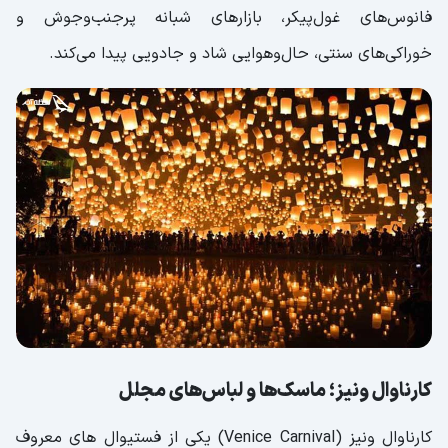
فانوس‌های غول‌پیکر، بازارهای شبانه پرجنب‌وجوش و
فستیوال موسیقی روز جاز؛ نوای آزادی در قلب
خوراکی‌های سنتی، حال‌وهوایی شاد و جادویی پیدا می‌کند.
قفقاز
فستیوال کف و صابون؛ خوش‌آمدگویی خلاقانه با
انفجار حباب‌ها
فستیوال موسیقی تومارولند؛ موسیقی الکترونیکی
فستیوال بلک سی جاز؛ نوای جاز در آغوش دریای
سیاه
فستیوال موسیقی راک‌ان‌کاکاوا؛ تلاقی انرژی راک با
شور موسیقی مدرن
فستیوال ماردی گراس؛ جشن رنگ‌ها، رقص و شادی
فستیوال سال نو چینی؛ جشن رنگ‌ها و سنت‌های
کارناوال ونیز؛ ماسک‌ها و لباس‌های مجلل
باستانی
فستیوال آب سونگکران؛ جشن پاکسازی و شادی
کارناوال ونیز (Venice Carnival) یکی از فستیوال های معروف