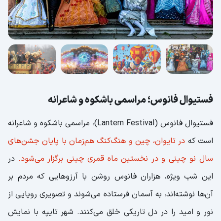
فستیوال کدوتنبل؛ پاییز با کدوهای بامزه
فستیوال هالووین؛ شب ارواح و شادی‌های ترسناک
فستیوال لا توماتینا؛ پرتاب گوجه‌فرنگی‌های له شده
کارناوال سنت کیتس و نویس؛ رنگ، رقص و
ریتم‌های کارائیبی
فستیوال لیمو منتون؛ شکوه مرکبات و هنر در قلب
فستیوال فانوس؛ مراسمی باشکوه و شاعرانه
ریویرای فرانسه
فستیوال کن؛ ویترین باشکوه سینمای هنری جهان
فستیوال فانوس (Lantern Festival)، مراسمی باشکوه و شاعرانه
فستیوال ماسلنیتسا؛ خداحافظی با زمستان با طعم
است که
در تایوان، چین و هنگ‌کنگ هم‌زمان با پایان جشن‌های
پنکیک
سال نو چینی و در نخستین ماه قمری چینی برگزار می‌شود.
در
فستیوال گل بازی؛ کثیف اما پرانرژی با خواص
این شب ویژه، هزاران فانوس روشن با آرزوهایی که مردم بر
معدنی!
آن‌ها نوشته‌اند، به آسمان فرستاده می‌شوند و تصویری رویایی از
فستیوال موسیقی اولترا؛ برترین دی‌جی‌های دنیا
نور و امید را در دل تاریکی خلق می‌کنند. شهر تایپه با نمایش
فستیوال موسیقی گلاستونبری؛ موسیقی راک و پاپ