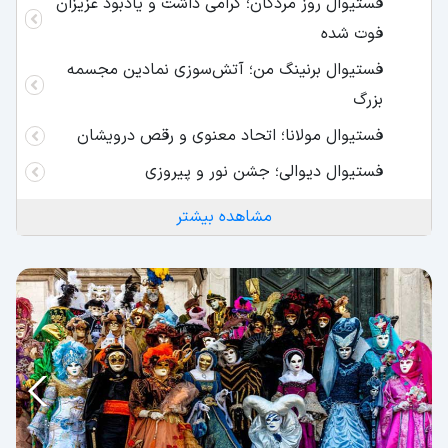
فستیوال روز مردگان؛ گرامی داشت و یادبود عزیزان
فوت شده
فستیوال برنینگ من؛ آتش‌سوزی نمادین مجسمه
بزرگ
فستیوال مولانا؛ اتحاد معنوی و رقص درویشان
فستیوال دیوالی؛ جشن نور و پیروزی
فستیوال طعم؛ جشن یکی از فستیوال های معروف
مشاهده بیشتر
امریکا
فستیوال اکتبر فست؛ جشن بایرنی‌ها و شادی‌های
بی‌پایان
فستیوال هاربین؛ مجسمه‌های یخی باشکوه
جشن کریسمس؛ سال نو میلادی
فستیوال بالون؛ رقص رنگ‌ها در آسمان آل‌بوکرکی