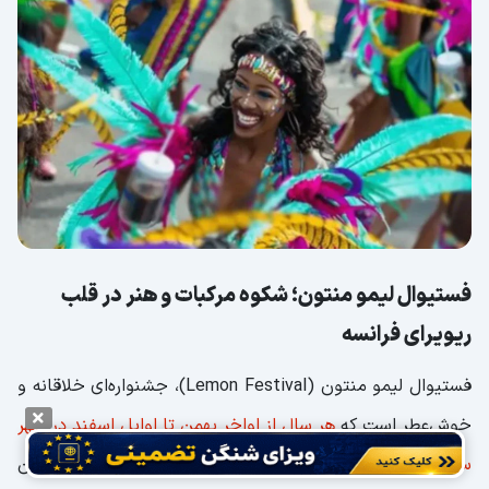
فستیوال لیمو منتون؛ شکوه مرکبات و هنر در قلب
ریویرای فرانسه
فستیوال لیمو منتون (Lemon Festival)، جشنواره‌ای خلاقانه و
خوش‌عطر است که
هر سال از اواخر بهمن تا اوایل اسفند در شهر
ساحلی منتون فرانسه
برگزار می‌شود و دومین جشن بزرگ این