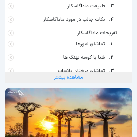
طبیعت ماداگاسکار
نکات جالب در مورد ماداگاسکار
تفریحات ماداگاسکار
تماشای لمورها
شنا با کوسه‌ نهنگ‌ ها
تماشای درختان بائوباب‌
مشاهده بیشتر
گردش در شهر آنتاناناریوو
غواصی
لذت بردن از خوارکی‌ های محلی
تماشای پرندگان بومی