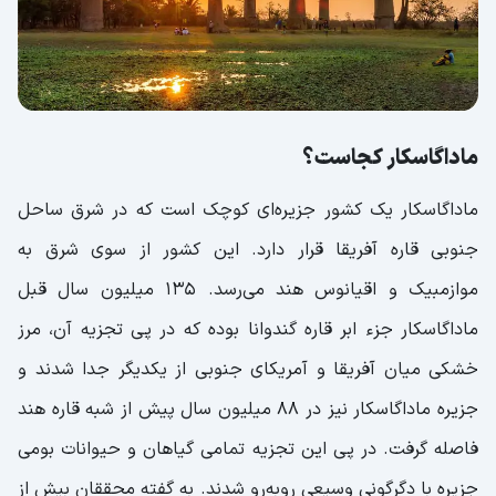
سواحل ماداگاسکار
تماشای وال‌ ها
جاهای دیدنی ماداگاسکار
آنتاناناریوو (Antananarivo)
ماداگاسکار کجاست؟
قصر ملکه آنتاناناریوو (The Rovä of
ماداگاسکار یک کشور جزیره‌ای کوچک است که در شرق ساحل
Antananarivo)
جنوبی قاره آفریقا قرار دارد. این کشور از سوی شرق به
آمبوهیمانگا (Ambohimanga)
موازمبیک و اقیانوس هند می‌رسد. 135 میلیون سال قبل
باغ گیاه‌شناسی و جانورشناسی تسیمبازازا
ماداگاسکار جزء ابر قاره گندوانا بوده که در پی تجزیه آن، مرز
(Tsimbazaza)
خشکی میان آفریقا و آمریکای جنوبی از یکدیگر جدا شدند و
دریاچه آنوسی آنتاناناریوو (Lake Anosy)
جزیره ماداگاسکار نیز در 88 میلیون سال پیش از شبه قاره هند
فاصله گرفت. در پی این تجزیه تمامی گیاهان و حیوانات بومی
دهکده ایفاتی (Ifaty)
جزیره با دگرگونی وسیعی روبه‌رو شدند. به گفته محققان بیش از