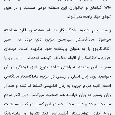
منطقه حفاظت‌شده تسینگی دِ بماراها
90% گیاهان و جانواران این منطقه بومی هستند و در هیچ
(Tsingy de Bemaraha)
کجای دیگر یافت نمی‌شوند.
جزیره ایل سنت ماری (Île Sainte-Marie)
سابق یا نوزی بوراها (Nosy Boraha) امروزی
زیست بوم جزیره ماداگاسکار با نام هشتمین قاره شناخته
پارک ملی ایسالو (Isalo)
می‌شود. ماداگاسکار چهارمین جزیره دنیا بوده که شهر
آنتاناناریوو را به عنوان پایتخت خود برگزیده است. مردمان
پارک ملی رانومافانا (Ranomafana National
Park)
جزیره ماداگاسکار از اقوام مختلفی گرد‌هم آمده‌اند. از این رو با
سفر به این منطقه به راحتی شاهد تنوع بالای فرهنگی در آن
پارک ملی ماسوالا (Masoala National Park)
خواهید بود. زبان اصلی و رسمی در جزیره ماداگاسکار مالاگاسی
پارک ملی آنداسیبه مانتادیا
است. البته مردم جزیره به زبان انگلیسی تسلط نداشته و بعد از
بهترین زمان سفر به ماداگاسکار
زبان رسمی به زبان فرانسه هم صحبت می‌کنند. دین اکثر مردم
آیا جزیره ماداگاسکار برای گردشگران امن است؟
مسیحی بوده و دینی محلی هم در این کشور در کنار مسیحیت
هزینه سفر به ماداگاسکار
رواج دارد. تواماسینا، آنتسیرابه، فینارانتسوا و ماهاجانگا