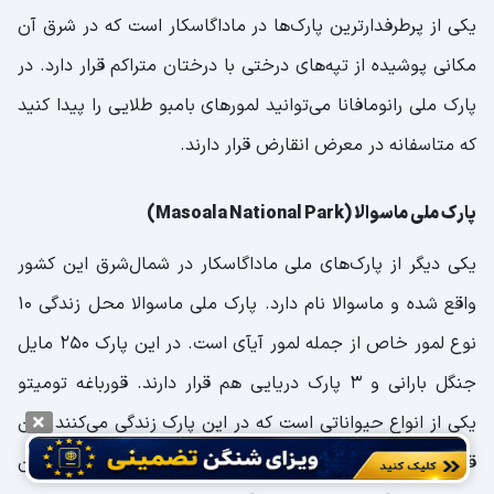
یکی از پرطرفدارترین پارک‌ها در ماداگاسکار است که در شرق آن
مکانی پوشیده از تپه‌های درختی با درختان متراکم قرار دارد. در
پارک ملی رانومافانا می‌توانید لمورهای بامبو طلایی را پیدا کنید
که متاسفانه در معرض انقارض قرار دارند.
پارک ملی ماسوالا (Masoala National Park)
یکی دیگر از پارک‌های ملی ماداگاسکار در شمال‌شرق این کشور
واقع شده و ماسوالا نام دارد. پارک ملی ماسوالا محل زندگی 10
نوع لمور خاص از جمله لمور آیآی است. در این پارک 250 مایل
جنگل بارانی و 3 پارک دریایی هم قرار دارند. قورباغه تومیتو
یکی از انواع حیواناتی است که در این پارک زندگی می‌کنند. این
قورباغه رنگی قرمز دارد که همین موضوع باعث معروفیت آن