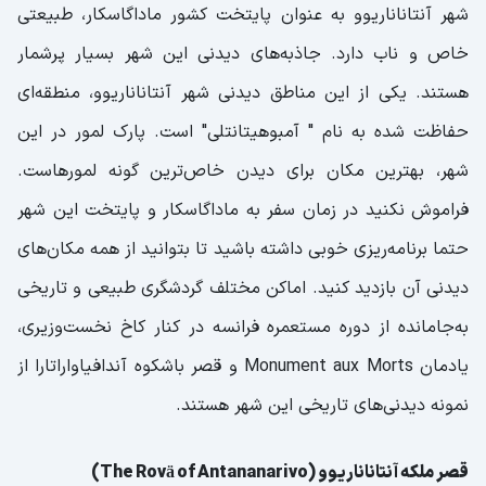
شهر آنتاناناریوو به عنوان پایتخت کشور ماداگاسکار، طبیعتی
خاص و ناب دارد. جاذبه‌های دیدنی این شهر بسیار پرشمار
هستند. یکی از این مناطق دیدنی شهر آنتاناناریوو، منطقه‌ای
حفاظت شده به نام " آمبوهیتانتلی" است. پارک لمور در این
شهر، بهترین مکان برای دیدن خاص‌ترین گونه لمورهاست.
فراموش نکنید در زمان سفر به ماداگاسکار و پایتخت این شهر
حتما برنامه‌ریزی خوبی داشته باشید تا بتوانید از همه مکان‌های
دیدنی آن بازدید کنید. اماکن مختلف گردشگری طبیعی و تاریخی
به‌جامانده از دوره مستعمره فرانسه در کنار کاخ نخست‌وزیری،
یادمان Monument aux Morts و قصر باشکوه آندافیاواراتارا از
نمونه دیدنی‌های تاریخی این شهر هستند.
قصر ملکه آنتاناناریوو (The Rovä of Antananarivo)