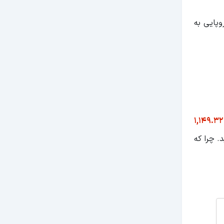
پایی به
هر 1 گریونا (UAH) برابری می‌کند با 1,149.32
. چرا که