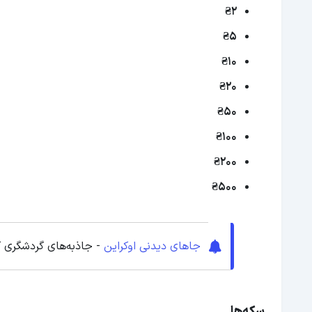
₴2
₴5
₴10
₴20
₴50
₴100
₴200
₴500
جاهای دیدنی اوکراین
- جاذبه‌های گردشگری ک
سکه‌ها