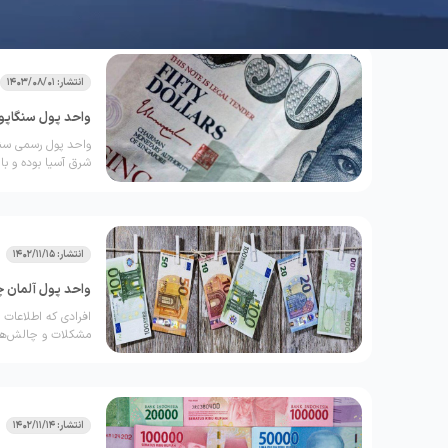
لغوی کرون به سوئدی 
می‌گیرد. جالب است 
سال 201توسط دولت سوئد حذف شد؛ چرا که هزینه تولید آن بیشتر از ارزش آن بود.
انتشار: 1403/08/01
واحد پول سنگاپور
شرق آسیا بوده و با نماد $ و کد
انتشار: 1402/11/15
واحد پول آلمان 
افرادی که اطلاعات ل
مشکلات و چالش‌های 
آینده‌ای نه چندان د
پایان این مقاله ما 
کنیم.
انتشار: 1402/11/14