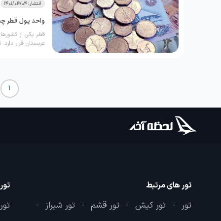
انتشار: 1401/04/04
واحد پول قطر چی
قطر یکی از کشورهای
عربستان قرار دارد. نماد این واحد پول QAR
1
تور های مرتبط
تور
تور
تور کیش
تور قشم
تور شیراز
تور
-
-
-
-