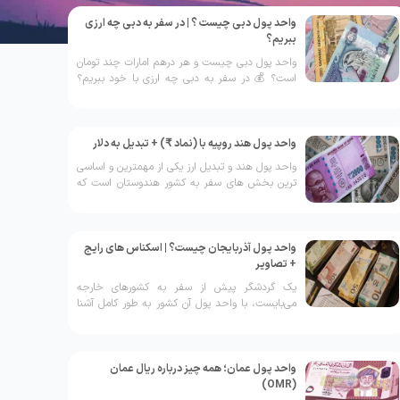
واحد پول دبی چیست ؟ | در سفر به دبی چه ارزی
ببریم؟
واحد پول دبی چیست و هر درهم امارات چند تومان
است؟ 💰 در سفر به دبی چه ارزی با خود ببریم؟
تمامی اطلاعات + عکس پول دبی را در این صفحه
ببینید
واحد پول هند روپیه با (نماد ₹) + تبدیل به دلار
واحد پول هند و تبدیل ارز یکی از مهمترین و اساسی
ترین بخش های سفر به کشور هندوستان است که
هر مسافری باید از پیش نکات و اطلاعاتی را در این
باره داشته باشد.
واحد پول آذربایجان چیست؟ | اسکناس های رایج
+ تصاویر
یک گردشگر پیش از سفر به کشور‌های خارجه
می‌بایست، با واحد پول آن کشور به طور کامل آشنا
شود تا بتوانند برای هزینه‌های خود برنامه ریزی کند
و در تبدیلات ارزی خود دچار مشکل نشوند.
واحد پول عمان؛ همه چیز درباره ریال عمان
(OMR)