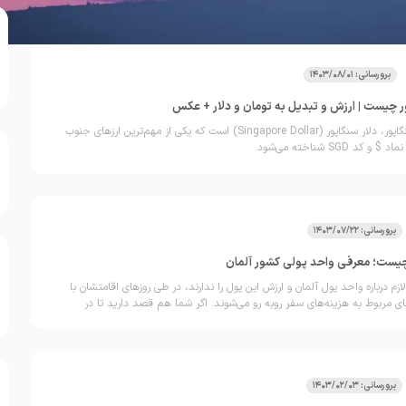
به معنای تاج بوده و کرون در جزایر آلند به همراه یورو مورد استفاده قرار
بدانید این واحد پول، بر خلاف واحدهای پولی دیگر مانند دلار آمریکا یا پوند
انگلیس، به واحد‌های کوچک‌تری تقسیم نمی‌شود. در حقیقت واحد کوچک‌تر کرون که "öre" بود، در
برورسانی: 1403/08/01
 چیست | ارزش و تبدیل به تومان و دلار + عکس
واحد پول رسمی سنگاپور، دلار سنگاپور (Singapore Dollar) است که یکی از مهم‌ترین ارزهای جنوب
 SGD شناخته می‌شود.
برورسانی: 1403/07/22
چیست؛ معرفی واحد پولی کشور آلمان
ازم درباره واحد پول آلمان و ارزش این پول را ندارند، در طی روزهای اقامتشان با
مربوط به هزینه‌های سفر روبه رو می‌شوند. اگر شما هم قصد دارید تا در
ور، راهی آلمان شوید و هنوز در مورد واحد پول آلمان اطلاعات کافی را ندارید، تا
را در لحظه آخر همراهی کنید تا شما را با تمام جوانب مربوط به پول آلمان آشنا
برورسانی: 1403/02/03