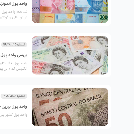
واحد پول اندونزی 
شناخت واحد پول اندو
در تور بالی و گردش 
آینده‌ای نزدیک به ا
مقاله با ما در لحظه
انتشار: 1402/01/15
بررسی واحد پول ا
واحد پول انگلستان 
انگلیس کدام ارز بهت
انتشار: 1402/01/09
واحد پول برزیل 
واحد پول کشور برزیل