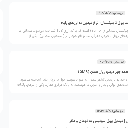
برورسانی: 1404/02/09
واحد پول رسمی تاجیکستان سامانی (Somoni) است که با کد ارزی TJS شناخته می‌شود. سامانی در
یلادی به‌جای روبل تاجیکی معرفی شد و نام خود را از (اسماعیل سامانی)، یکی از
یخ این کشور گرفته است.
برورسانی: 1403/12/15
 چیز درباره ریال عمان (OMR)
ل عمان (OMR)، واحد پول رسمی کشور عمان، به عنوان سومین پول با ارزش دنیا شناخته می‌شود.
است‌های پولی پایدار و مدیریت هوشمندانه بانک مرکزی عمان، یکی از ارزهای باثبات
برورسانی: 1403/05/20
| تبدیل پول سوئیس به تومان و دلار!