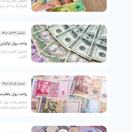
معرفی کامل واحد پ
(فرانک) به دلار و تو
انتشار: 1401/08/23
واحد پول اوکراین 
آشنایی کامل با واحد
اکراین
انتشار: 1401/06/05
واحد پول بلغارست
معرفی واحد پول بلغا
اسکناس‌‌های بلغارست