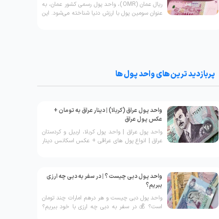
ریال عمان (OMR)، واحد پول رسمی کشور عمان، به
عنوان سومین پول با ارزش دنیا شناخته می‌شود. این
ارز، به‌دلیل سیاست‌های پولی پایدار و مدیریت
هوشمندانه بانک مرکزی عمان، یکی از ارزهای باثبات
در منطقه است
پربازدید ترین های واحد پول ها
واحد پول عراق (کربلا) | دینار عراق به تومان +
عکس پول عراق
واحد پول عراق | واحد پول کربلا، اربیل و کردستان
عراق | انواع پول های عراقی + عکس اسکانس دینار
عراق | واحد پول عراق به تومان | دینار عراق به دلار
واحد پول دبی چیست ؟ | در سفر به دبی چه ارزی
ببریم؟
واحد پول دبی چیست و هر درهم امارات چند تومان
است؟ 💰 در سفر به دبی چه ارزی با خود ببریم؟
تمامی اطلاعات + عکس پول دبی را در این صفحه