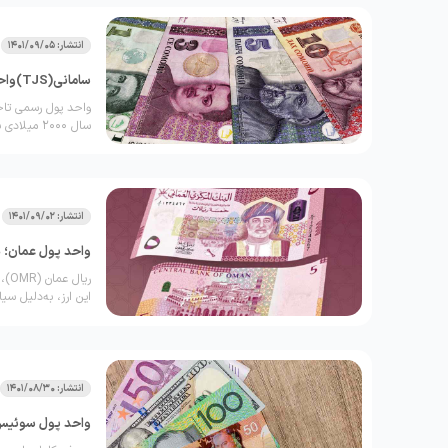
انتشار: 1401/09/05
سامانی(TJS)واحد پول تاجیکستان؛ نرخ‌ تبدیل به ارزهای رایج
سال ۲۰۰۰ م
پادشاهان نامدار تار
انتشار: 1401/09/02
واحد پول عمان؛ همه
ریا
این ارز، به‌دلیل سی
در منطقه است
انتشار: 1401/08/30
واحد پول سوئیس 