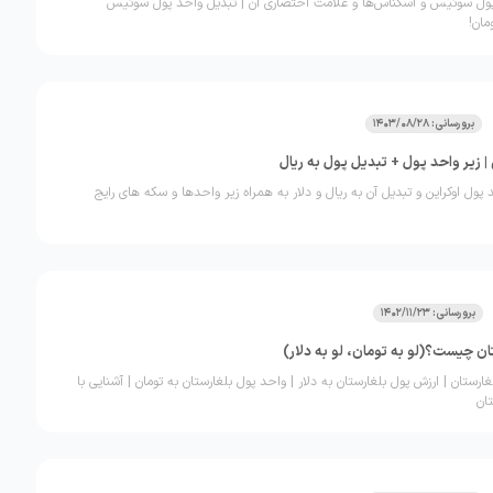
ول سوئیس و اسکناس‌ها و علامت اختصاری آن | تبدیل واحد پول سوئیس
مان!
برورسانی: 1403/08/28
| زیر واحد پول + تبدیل پول به ریال
 پول اوکراین و تبدیل آن به ریال و دلار به همراه زیر واحدها و سکه های رایج
برورسانی: 1402/11/23
ان چیست؟(لو به تومان، لو به دلار)
رستان | ارزش پول بلغارستان به دلار | واحد پول بلغارستان به تومان | آشنایی با
ان