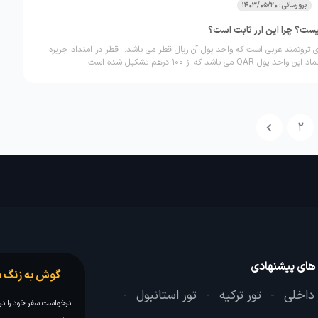
برورسانی: 1403/05/20
ست؟ چرا این ارز ثابت است؟
 ثروتمند عربی است که واحد پول آن ریال قطر می باشد. قطر در امتداد جزیره
 می باشد که از 100 درهم تشکیل شده است.
2
 های پیشنهادی
گوش به زنگ س
 داخلی
تور ترکیه
تور استانبول
-
-
-
درخواست سفر خود را در 