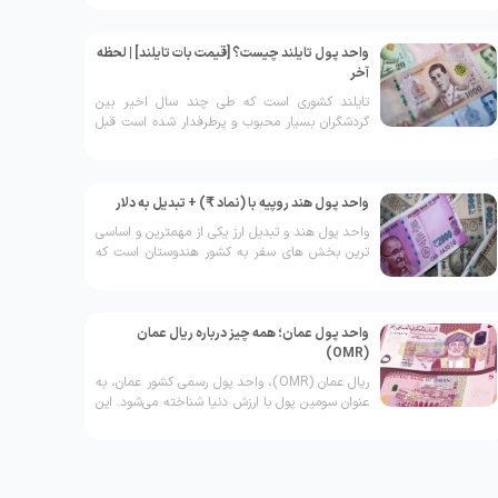
ببینید
واحد پول تایلند چیست؟ [قیمت بات تایلند] | لحظه
آخر
تایلند کشوری است که طی چند سال اخیر بین
گردشگران بسیار محبوب و پرطرفدار شده است قبل
از رفتن به تایلند حتما با واحد پول آن آشنا شوید.
واحد پول هند روپیه با (نماد ₹) + تبدیل به دلار
واحد پول هند و تبدیل ارز یکی از مهمترین و اساسی
ترین بخش های سفر به کشور هندوستان است که
هر مسافری باید از پیش نکات و اطلاعاتی را در این
باره داشته باشد.
واحد پول عمان؛ همه چیز درباره ریال عمان
(OMR)
ریال عمان (OMR)، واحد پول رسمی کشور عمان، به
عنوان سومین پول با ارزش دنیا شناخته می‌شود. این
ارز، به‌دلیل سیاست‌های پولی پایدار و مدیریت
هوشمندانه بانک مرکزی عمان، یکی از ارزهای باثبات
در منطقه است