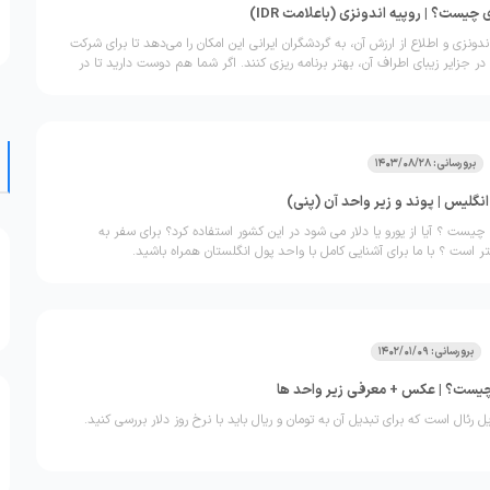
چیست؟ | روپیه اندونزی (باعلامت IDR)
نزی و اطلاع از ارزش آن، به گردشگران ایرانی این امکان را می‌دهد تا برای شرکت
در جزایر زیبای اطراف آن، بهتر برنامه ریزی کنند. اگر شما هم دوست دارید تا در
ین مجمع الجزایر حیرت‌انگیز سری بزنید و نگران هزینه‌هایتان هستید، تا پایان این
 آخر همراه باشید تا شما را با واحد پول اندونزی آشنا کنیم.
برورسانی: 1403/08/28
نگلیس | پوند و زیر واحد آن (پنی)
چیست ؟ آیا از یورو یا دلار می شود در این کشور استفاده کرد؟ برای سفر به
ر است ؟ با ما برای آشنایی کامل با واحد پول انگلستان همراه باشید.
برورسانی: 1402/01/09
چیست؟ | عکس + معرفی زیر واحد ها
 رئال است که برای تبدیل آن به تومان و ریال باید با نرخ روز دلار بررسی کنید.