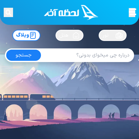
لحظه آخر
در
سفرت رو بساز !
تور
هتل
وبلاگ
جستجو
آخرین های
ساعت کشور ها