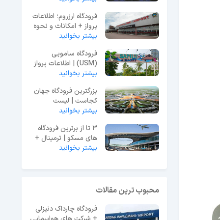
فرودگاه ارزروم؛ اطلاعات
پرواز + امکانات و نحوه
دسترسی
بیشتر بخوانید
فرودگاه سامویی
(USM) | اطلاعات پرواز
بیشتر بخوانید
و راهنمای فرودگاه
بزرگترین فرودگاه جهان
کجاست | لیست
بیشتر بخوانید
فرودگاه‌های معروف دنیا
3 تا از برترین فرودگاه
های مسکو | ترمینال +
بیشتر بخوانید
راه دسترسی + نقشه
محبوب ترین مقالات
فرودگاه چارداک دنیزلی
+ شرکت های هواپیمایی