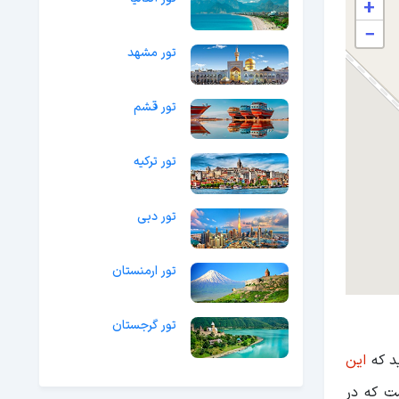
+
−
تور مشهد
تور قشم
تور ترکیه
تور دبی
تور ارمنستان
تور گرجستان
ید که
این
ت که در