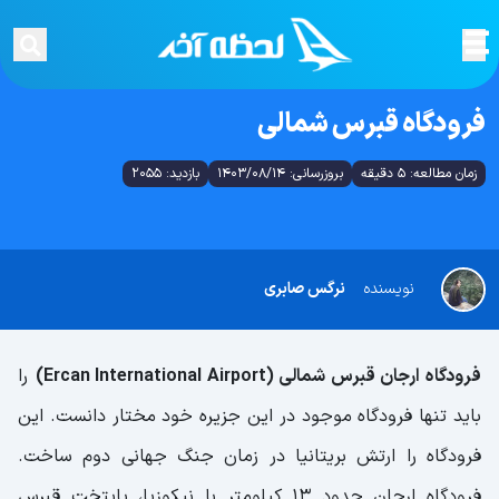
فرودگاه قبرس شمالی
زمان مطالعه: 5 دقیقه
بروزرسانی: 1403/08/14
بازدید: 2055
نویسنده
نرگس صابری
فرودگاه ارجان قبرس شمالی (Ercan International Airport)
را
باید تنها فرودگاه موجود در این جزیره خود مختار دانست. این
فرودگاه را ارتش بریتانیا در زمان جنگ جهانی دوم ساخت.
فرودگاه ارجان حدود 13 کیلومتر با نیکوزیا، پایتخت قبرس