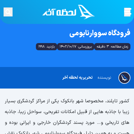
فرودگاه سووارنابومی
زمان مطالعه: 3 دقیقه
بروزرسانی: 1402/10/17
بازدید: 1998
نویسنده
تحریریه لحظه آخر
کشور تایلند، مخصوصا شهر بانکوک یکی از مراکز گردشگری بسیار
زیبا با جاذبه هایی از قبیل امکانات تفریحی، سواحل زیبا، جاذبه
های تاریخی و… مورد پسند گردشگران خارجی و ایرانی بوده و
هست و به همین دلیل فرودگاه سووارنابومی شهر بانکوک نقش