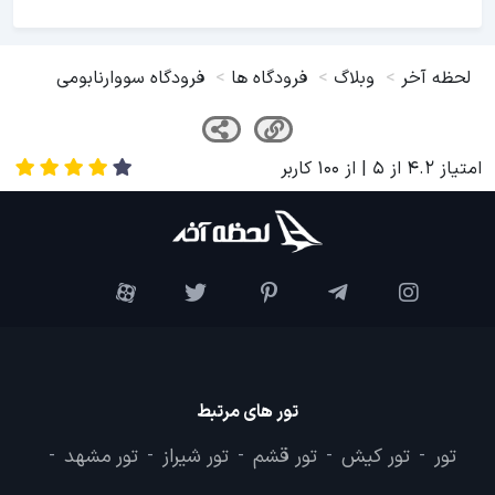
لحظه آخر
وبلاگ
فرودگاه ها
فرودگاه سووارنابومی
امتیاز
4.2
از
5
| از
100
کاربر
تور های مرتبط
تور
تور کیش
تور قشم
تور شیراز
تور مشهد
-
-
-
-
-