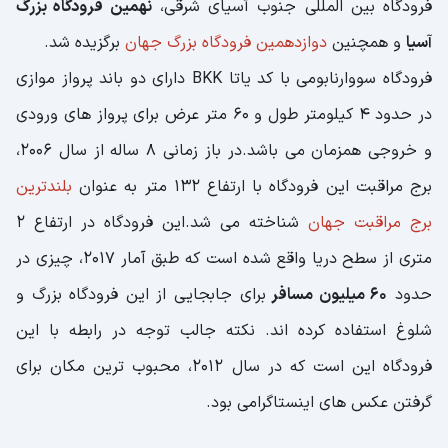
فرودگاه بین المللی جنوب آسیای شرقی،
نهمین فرودگاه بزرگ
آسیا
و همچنین
دوازدهمین فرودگاه بزرگ جهان
برگزیده شد.
فرودگاه سووارنابومی با کد یاتا BKK دارای دو باند پرواز موازی
در حدود 4 کیلومتر طول و 60 متر عرض برای پرواز های ورودی
و خروجی همزمان می باشد.در باز زمانی 8 ساله از سال 2006،
برج مراقبت این فرودگاه با ارتفاع 132 متر به عنوان
بلندترین
برج مراقبت جهان
شناخته می شد.این فرودگاه در ارتفاع 2
متری از سطح دریا واقع شده است که طبق آمار 2017، چیزی در
حدود
60 میلیون مسافر
برای جابجایی از این فرودگاه بزرگ و
شلوغ استفاده کرده اند. نکته جالب توجه در رابطه با این
فرودگاه این است که در سال 2012، محبوب ترین مکان برای
گرفتن عکس های اینستاگرامی بود.