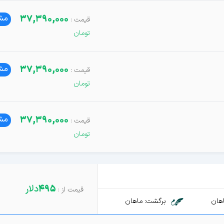
37,390,000
مشا
37,390,000
مشا
37,390,000
مشا
495
دلار
هان
برگشت: ماهان