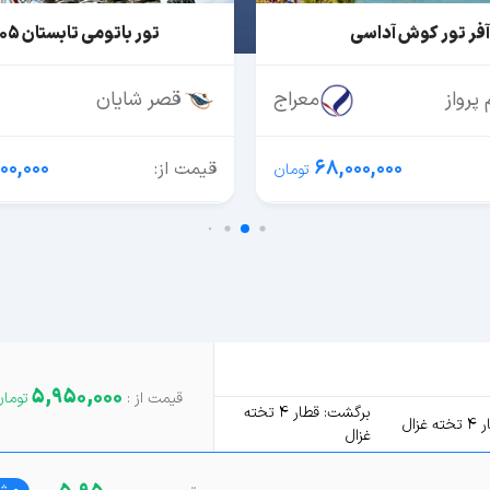
باتومی تابستان 1405
تور ازمیر
ایان
وارش
دلنیا گشت
51,200,000
34,000,000 تومان + 195 دلار
قیمت از:
5,950,000
برگشت: قطار 4 تخته
غزال
غزال