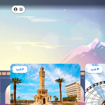
6 شب
5 شب