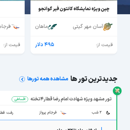
آفر تور کوش آداسی
تور 
فرجام پرواز
معراج
قصر ش
68,000,000
قیمت از:
قیمت از:
جدیدترین تور ها
مشاهده همه تورها
تور مشهد ویژه شهادت امام رضا قطار4تخته
اقساطی
2 شب
فرجام پرواز
رفت: قطار 4 تخته 