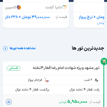
دلنیا گشت
کاسپین
ز
49,000,000 تومان + 238 دلار
قیمت از:
جدیدترین تور ها
مشاهده همه تورها
تور مشهد ویژه شهادت امام رضا قطار4تخته
اقساطی
2 شب
فرجام پرواز
رفت: قطار 4 تخته غزال
برگشت: قطار 4 تخته غزال
5,950,000