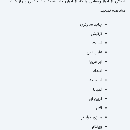
لیستی از ایرلاین‌هایی را که از ایران به مقصد کره جنوبی پرواز دارند را
مشاهده نمایید:
چایتا ساوترن
ترکیش
امارات
فلای دبی
ایر عربیا
اتحاد
ایر چاینا
آسیانا
کرین ایر
قطر
مالزی ایرلاینز
ویتنام