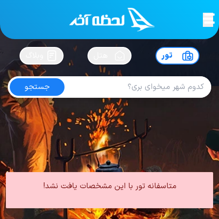
لحظه آخر
در
سفرت رو بساز !
تور
هتل
وبلاگ
جستجو
تور کره جنوبی
امتیاز
4.6
از
5
| از
101
کاربر
0 تور از 0 آژانس
لحظه آخر
تور
تور آسیا
تور کره جنوبی
متاسفانه تور با این مشخصات یافت نشد!