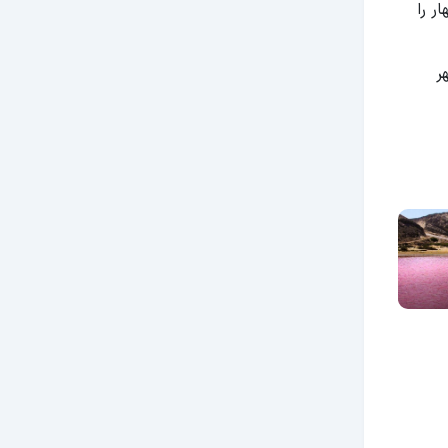
ر را
هر