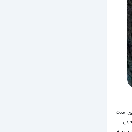
ین، مدت
رتی
ه بودجه