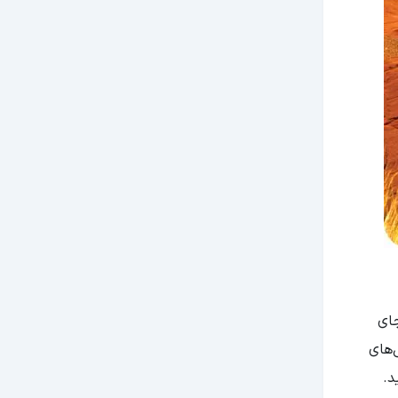
جای
‌های
د.