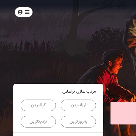
امتیاز
4.1
از
5
| از
636
کاربر
مرتب سازی براساس
ارزانترین
گرانترین
به‌روزترین
نزدیکترین