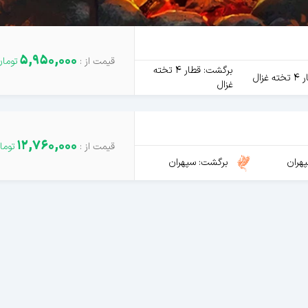
5,950,000
برگشت: قطار 4 تخته
غزال
غزال
12,760,000
هران
برگشت: سپهران