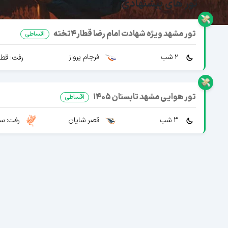
تور های پیشنهادی
تور مشهد ویژه شهادت امام رضا قطار4تخته
اقساطی
2 شب
فرجام پرواز
رفت: قطار 4 تخته 
تور هوایی مشهد تابستان 1405
اقساطی
3 شب
قصر شایان
رفت: سپ