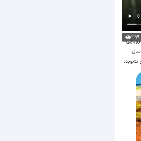
399
رویایی
سال
 نشوید.