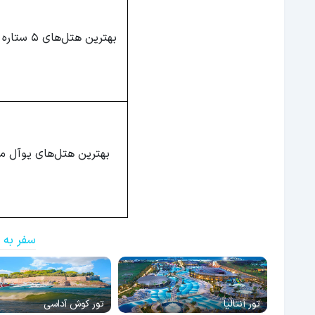
بهترین هتل‌های 5 ستاره مارماریس
بهترین هتل‌های یوآل م
سفر به 
تور آنتالیا
تور کوش آداسی