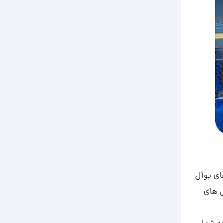
ای یوآل
ل های