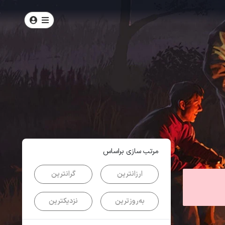
امتیاز
4.4
از
5
| از
1347
کاربر
مرتب سازی براساس
ارزانترین
گرانترین
به‌روزترین
نزدیکترین