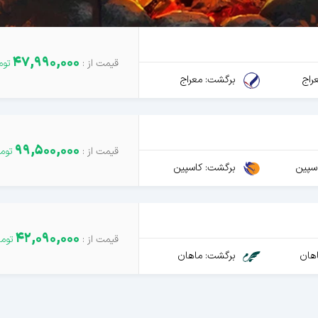
47,990,000
راج
برگشت: معراج
99,500,000
سپین
برگشت: کاسپین
42,090,000
هان
برگشت: ماهان