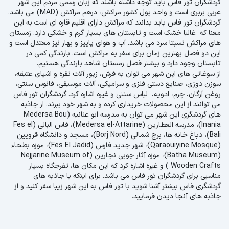
گردشگران تور فاس باید توجه داشته باشند که زبان رسمی مردم این شهر
عربی بربری است و واحد پول کشور مراکش، درهم مراکش (MAD) می باشد.
گردشگران تور فاس باید بدانند که مراکش دارای اقلیم قاره‌ ای است به این
معنا که غالبا خشک است و تابستان‌ های بسیار گرم و خشکی دارد. زمستان‌
های مراکش نسبتا سرد می باشد. آب و هوای پاییز و بهار نیز معتدل است و
این دو فصل بهترین زمان برای سفر به مراکش است. بارندگی کمی در
تابستان وجود دارد و بیشتر فصل زمستان شاهد بارندگی هستیم.
از سوغاتی های این شهر می توان به فرش، زیور آلات نقره و اشیای عتیقه،
سوزن دوزی، صنایع دستی فلزی و سرامیکی، آلات موسیقی، فانوس سنتی،
روغن آرگان، چرم، ادویه، لباس سنتی و غیره اشاره کرد. گردشگران تور فاس
می توانند از این محصولات خریداری کرده و به شهر خود ببرند. از جاذبه
های گردشگری این شهر می توان به مدرسه ابو عنانیه (Medersa Bou
Inania‏)، مدرسه العطارین (Medersa el-Attarine‏)، فاس البالی (Fes el
Bali‏)، دباغ خانه ها، برج شمالی (Borj Nord)، مسجد و دانشگاه قرویین
(Qaraouiyine Mosque‏)، شهر جدید فارس (Fes El Jadid‏)، موزه بطحاء
(Batha Museum‏)، موزه آثار چوبی نجارین (Nejjarine Museum of
Wooden Crafts‏‏‏ ‎)‏ و غیره اشاره کرد که این مکان ها، تفرجگاه بسیار
مناسبی برای گردشگران تور فاس می باشد. برای اینکه با جاذبه های
گردشگری فاس بیشتر آشنا شوید با تور فاس به این شهر زیبا سفر کنید و از
جاذبه های آنجا دیدن فرمایید.