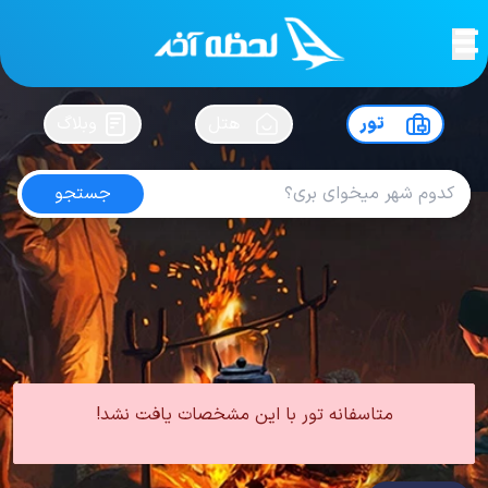
لحظه آخر
در
سفرت رو بساز !
تور
هتل
وبلاگ
جستجو
تور فاس
امتیاز
4.4
از
5
| از
362
کاربر
0 تور از 0 آژانس
لحظه آخر
تور
تور آفریقا
تور فاس
متاسفانه تور با این مشخصات یافت نشد!