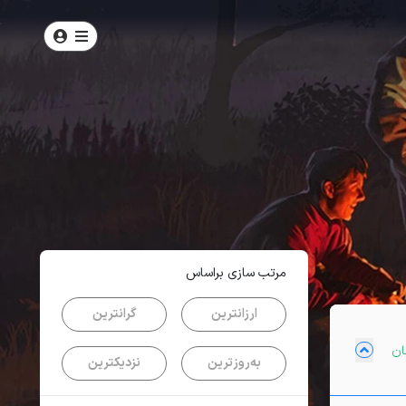
امتیاز
3.9
از
5
| از
104
کاربر
مرتب سازی براساس
ارزانترین
گرانترین
به‌روزترین
نزدیکترین