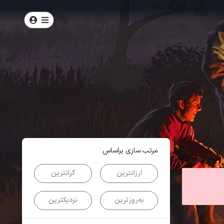
امتیاز
4.3
از
5
| از
100
کاربر
مرتب سازی براساس
ارزانترین
گرانترین
به‌روزترین
نزدیکترین