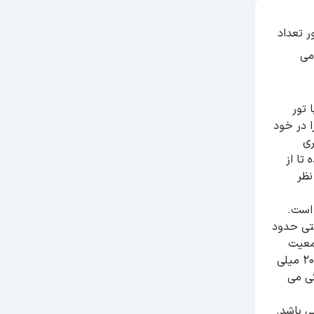
ر تعداد
می
 تور
ا در خود
ری
ه تا از
نظر
 است.
حتی حدود
رده سیزدهم جهان قرار گرفته است. طبق سرشماری های انجام شده در سال 2016 جمعیت
جاکارتا حدود 10 میلیون نفر بود. شهر جاکارتا یکی از پربارش ترین شهرهای جهان است که متوسط بارش سالیانه در آن تقریبا 2000 میلی
گی می
 شهر می باشد.