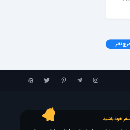
رج نظر
فر خود باشید