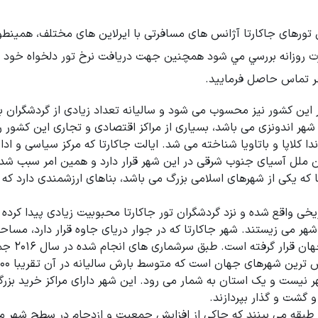
ین تورهای جاکارتا آژانس های مسافرتی با ایرلاین های مختلف، همینطو
رت روزانه بررسي مي شود همچنین جهت دریافت نرخ تور دلخواه خود 
ر تماس حاصل فرمایید.
این کشور نیز محسوب می شود و سالیانه تعداد زیادی از گردشگران با
شهر اندونزی می باشد، بسیاری از مراکز اقتصادی و تجاری این کشور ر
دا کلاپا و باتاویا شناخته می شد. ایالت جاکارتا که مرکز سیاسی و ادا
یره جاوه است. انجمن ملل آسیای جنوب شرقی در این شهر قرار دارد و همین امر سبب شد
که یکی از شهرهای اسلامی بزرگ می باشد، بناهای ارزشمندی دارد که 
یخی واقع شده و نزد گردشگران تور جاکارتا محبوبیت زیادی پیدا کرده
ر می زیستند. شهر جاکارتا که در جوار دریای جاوه قرار دارد، مسا
590 کیلومتر دارد. این شهر از نظر وسعت در 
 نیست و یک استان به شمار می رود. این شهر دارای مراکز خرید بزر
و گشت و گذار بپردازند.
گردشگران تور جاکارتا هنگام سفر به این شهر، بزرگراه های 2 طبقه می بینند که حاکی از افزایش جمعیت و ازدحام در سطح