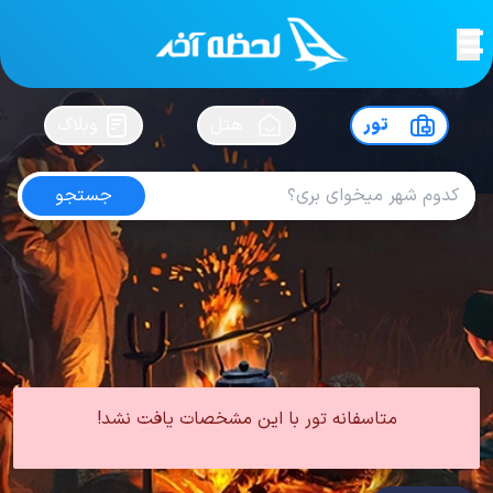
لحظه آخر
در
سفرت رو بساز !
تور
هتل
وبلاگ
جستجو
تور تونس
امتیاز
4.2
از
5
| از
391
کاربر
0 تور از 0 آژانس
لحظه آخر
تور
تور آفریقا
تور تونس
متاسفانه تور با این مشخصات یافت نشد!