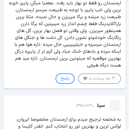
ارمنستان رو فقط تو بهار باید رفت. بعضیا میگن پاییز خوبه
برین ولی خب پاییز با توجه به طبیعت سرسبز ارمنستان،
طبیعت زرد میشه و برگا میریزن و حال نمیده. مثلا برین
پاراگلایدینگ فقط چشم انداز زرد میبینین که برگا دارن
همینطور میریزن. ولی وقتی تو فصل بهار برین، گل های
رنگارنگ خودشونو نشون دادن، کل دشت ها و جنگل های
ارمنستان سرسبزه و خیلیییییی حال میده. تازه هوا هم با
اینکه سرده و بادهای خنک میاد ولی گرم تر از پاییزه درکل
بهترین موقعیه که میتونین برین ارمنستان. تازه عید هم
هست دیگه هیچی
31 نفر پسندیدند
پاسخ
سینا
1398/07/30
به شخصه ترجیح میدم برای ارمنستان مخصوصا ایروان،
لوکس ترین و بهترین تور رو انتخاب کنم. انقدر کلیسا و