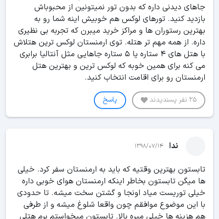
جاهای دیدنی داره که بدون تور نمیتونین از محبوباش
بازدید کنید. تورهای لوکس هم خوبیش اینه شما رو به
بهترین رستوران ها و مراکز خرید میبرن که تجربه بی نظیری
داره. از همه مهم تر هتله. توی ارمنستان لوکس ترین هتلاش
با هتل های 4 ستاره یا 5 ستاره جاهایی مثل آنتالیا برابری
می کنه برای همین خوبه که لوکس ترین و بهترین هتل
ارمنستان رو برای اقامت انتخاب کنید.
25 نفر پسندیدند
پاسخ
ندا
1398/07/14
تابستون بهترین وقتیه که باید به ارمنستان سفر کرد. خیلی
ها میگن تابستون بخاطر اینکه ارمنستان هوای خوبی داره
خیلی توریست میاد اونجا و گشتن سخت میشه. تا حدودی
با این موضوع موافقم چون واقعا شلوغ میشه و از طرفی
هم هزینه ها خیلی میره بالا. تابستون میخواستم برم هتلی