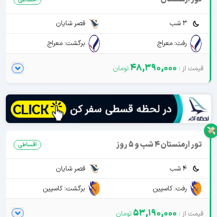
3 شب
قصر شایان
رفت: معراج
برگشت: معراج
48,390,000
تور ارمنستان 4 شب و 5 روز
اقساطی
4 شب
قصر شایان
رفت: کاسپین
برگشت: کاسپین
53,190,000