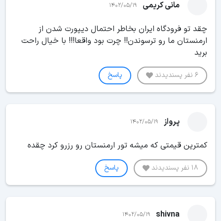
مانی کریمی
1402/05/19
چقد تو فرودگاه ایران بخاطر احتمال دیپورت شدن از
ارمنستان ما رو ترسوندن!! چرت بود واقعا!!! با خیال راحت
برید
6 نفر پسندیدند
پاسخ
پرواز
1402/05/19
کمترین قیمتی که میشه تور ارمنستان رو رزرو کرد چقده
18 نفر پسندیدند
پاسخ
shivna
1402/05/19