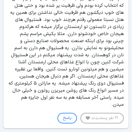
که انتخاب کرده بودم ولی ظرفیت پر شده بود و حتی هتل
های خوب دیگشون هم ظرفیت خالی نداشتن برای همین یه
هتل نسبتا معمولی رفتم هرچند خوب بود. فستیوال های
زیادی در تابستون تو ارمنستان برگزار میشه که هرکدوم
هیجان خاص خودشونو دارن. مثلا یکیش مراسم پشم
چینی بود برای اینکه صنعت محصولات صنایع دستی و
محلیشونو به نمایش بذارن. یه فستیوال هم دارن به اسم
نان در کوهستان. به شدت پیشنهاد میکنم در این فستیوال
شرکت کنین چون با انواع غذاهای محلی ارمنستان آشنا
میشین و هم میتونین اونارو تست کنین. واقعا بی نظیره
غذاهای محلی ارمنستان. اگر هم دنبال هیجان هستین،
فستیوال دوی رنگ پیشنهاد میشه. یه ماراتن 5 کیلومتری که
در مسیر انواع رنگ های روشن میریزن روتون و خیلی حال
میده. راستی آخر مسابقه هم به سه نفر اول جایزه هم
میدن.
21 نفر پسندیدند
پاسخ