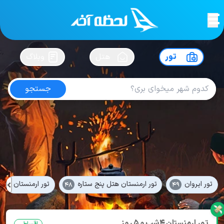
لحظه آخر
در
سفرت رو بساز !
تور
هتل
وبلاگ
جستجو
تور ارمنستان
امتیاز
4.5
از
5
| از
1621
کاربر
49 تور از 2 آژانس
لحظه آخر
تور
تور ارمنستان
تور ایروان
تور ارمنستان هتل پنج ستاره
تور ارمنستان 3 شب و 4 روز
48
49
تور ارمنستان 4شب و 5 روز
اقساطی