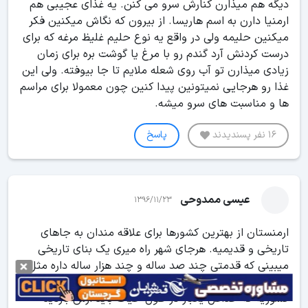
دیگه هم میذارن کنارش سرو می کنن. یه غذای عجیبی هم
ارمنیا دارن به اسم هاریسا. از بیرون که نگاش میکنین فکر
میکنین حلیمه ولی در واقع یه نوع حلیم غلیظ مرغه که برای
درست کردنش آرد گندم رو با مرغ یا گوشت بره برای زمان
زیادی میذارن تو آب روی شعله ملایم تا جا بیوفته. ولی این
غذا رو هرجایی نمیتونین پیدا کنین چون معمولا برای مراسم
ها و مناسبت های سرو میشه.
16 نفر پسندیدند
پاسخ
عیسی ممدوحی
1396/11/23
ارمنستان از بهترین کشورها برای علاقه مندان به جاهای
تاریخی و قدیمیه. هرجای شهر راه میری یک بنای تاریخی
میبینی که قدمتی چند صد ساله و چند هزار ساله داره مثل
کلیسای گغارد که خیلی معروفه. کلی بخوایم بگیم ارمنستان
کشوریه که حداقل یکبار در طول حیات باید ازش بازدید