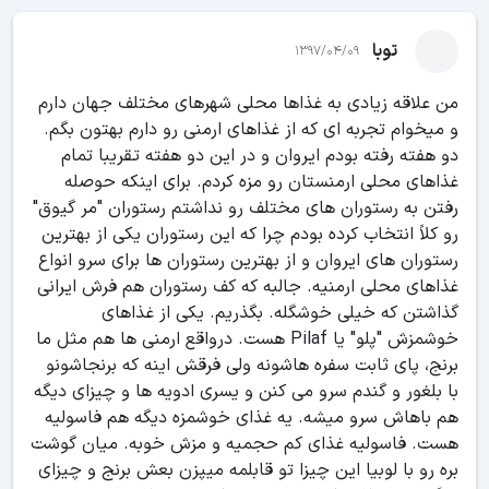
توبا
1397/04/09
من علاقه زیادی به غذاها محلی شهرهای مختلف جهان دارم
و میخوام تجربه ای که از غذاهای ارمنی رو دارم بهتون بگم.
دو هفته رفته بودم ایروان و در این دو هفته تقریبا تمام
غذاهای محلی ارمنستان رو مزه کردم. برای اینکه حوصله
رفتن به رستوران های مختلف رو نداشتم رستوران "مر گیوق"
رو کلاً انتخاب کرده بودم چرا که این رستوران یکی از بهترین
رستوران های ایروان و از بهترین رستوران ها برای سرو انواع
غذاهای محلی ارمنیه. جالبه که کف رستوران هم فرش ایرانی
گذاشتن که خیلی خوشگله. بگذریم. یکی از غذاهای
خوشمزش "پلو" یا Pilaf هست. درواقع ارمنی ها هم مثل ما
برنج، پای ثابت سفره هاشونه ولی فرقش اینه که برنجاشونو
با بلغور و گندم سرو می کنن و یسری ادویه ها و چیزای دیگه
هم باهاش سرو میشه. یه غذای خوشمزه دیگه هم فاسولیه
هست. فاسولیه غذای کم حجمیه و مزش خوبه. میان گوشت
بره رو با لوبیا این چیزا تو قابلمه میپزن بعش برنج و چیزای