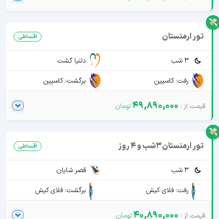
تور ارمنستان
اقساطی
3 شب
دلنیا گشت
رفت: کاسپین
برگشت: کاسپین
49,890,000
تور ارمنستان 3شب و 4 روز
اقساطی
3 شب
قصر شایان
رفت: فلای کیش
برگشت: فلای کیش
40,890,000