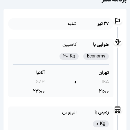
برنامه سفر
27 تیر
شنبه
هوایی با
کاسپین
30 Kg
Economy
تهران
آلانیا
GZP
IKA
23:00
21:00
زمینی با
اتوبوس
0 Kg