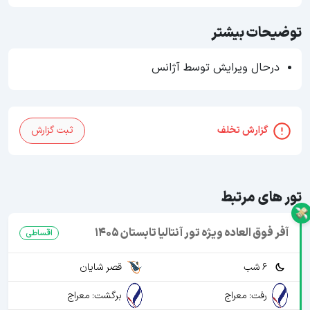
توضیحات بیشتر
درحال ویرایش توسط آژانس
گزارش تخلف
ثبت گزارش
تور های مرتبط
آفر فوق العاده ویژه تور آنتالیا تابستان 1405
اقساطی
6 شب
قصر شایان
رفت: معراج
برگشت: معراج