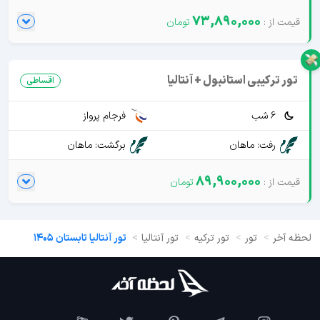
73,890,000
تور ترکیبی استانبول + آنتالیا
اقساطی
6 شب
فرجام پرواز
رفت: ماهان
برگشت: ماهان
89,900,000
لحظه آخر
تور
تور ترکیه
تور آنتالیا
تور آنتالیا تابستان 1405