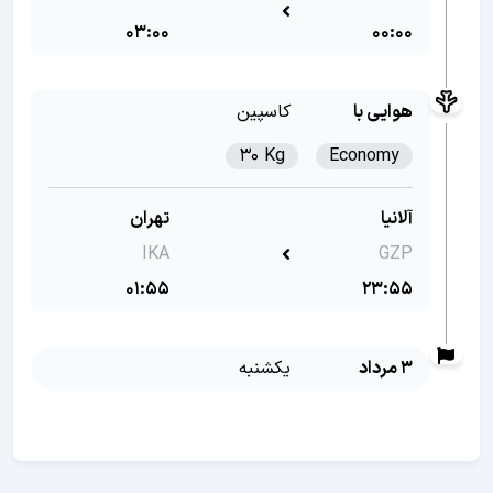
03:00
00:00
هوایی با
کاسپین
30 Kg
Economy
آلانیا
تهران
IKA
GZP
01:55
23:55
3 مرداد
یکشنبه