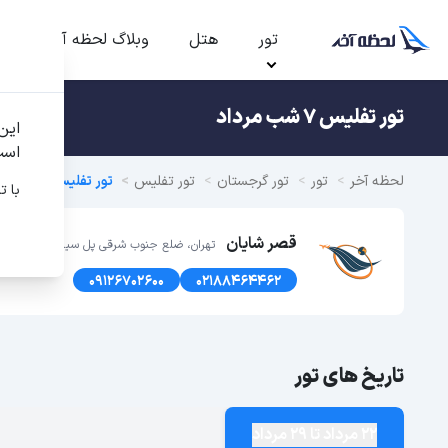
تور
هتل
وبلاگ لحظه آخر
ت
تور تفلیس 7 شب مرداد
این
است
لحظه آخر
تور
تور گرجستان
تور تفلیس
تور تفلیس تابستان 1405 7 شب
با ت
قصر شایان
تهران، ضلع جنوب شرقی پل سیدخندان، پلاک1366 طبقه اول
09126702600
02188464462
تاریخ های تور
22 مرداد تا 29 مرداد