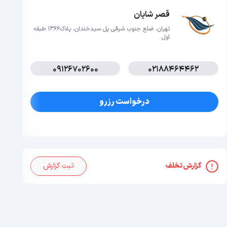
قصر شایان
تهران، ضلع جنوب شرقی پل سیدخندان، پلاک1366 طبقه
اول
09126702600
02188464462
درخواست رزرو
گزارش تخلف
ثبت گزارش