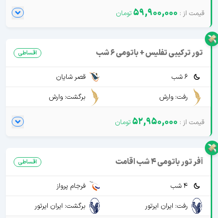
59,900,000
تور ترکیبی تفلیس + باتومی 6 شب
اقساطی
6 شب
قصر شایان
رفت: وارش
برگشت: وارش
52,950,000
آفر تور باتومی 4 شب اقامت
اقساطی
4 شب
فرجام پرواز
رفت: ایران ایرتور
برگشت: ایران ایرتور