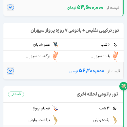
54,500,000
تور ترکیبی تفلیس + باتومی 7 روزه پرواز سپهران
6 شب
قصر شایان
رفت: سپهران
برگشت: سپهران
56,200,000
تور باتومی لحظه آخری
اقساطی
3 شب
فرجام پرواز
رفت: وارش
برگشت: وارش